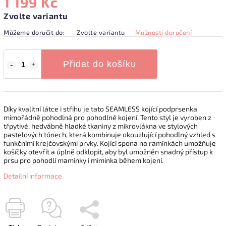
1 199 Kč
Zvolte variantu
Můžeme doručit do:
Zvolte variantu
Možnosti doručení
Přidat do košíku
Díky kvalitní látce i střihu je tato SEAMLESS kojící podprsenka
mimořádně pohodlná pro pohodlné kojení. Tento styl je vyroben z
třpytivé, hedvábně hladké tkaniny z mikrovlákna ve stylových
pastelových tónech, která kombinuje okouzlující pohodlný vzhled s
funkčními krejčovskými prvky. Kojící spona na ramínkách umožňuje
košíčky otevřít a úplně odklopit, aby byl umožněn snadný přístup k
prsu pro pohodlí maminky i miminka během kojení.
Detailní informace