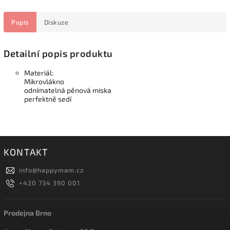
Popis
Diskuze
Detailní popis produktu
Materiál:
Mikrovlákno
odnímatelná pěnová miska
perfektně sedí
KONTAKT
info
@
happymam.cz
+420 734 390 001
Prodejna Brno