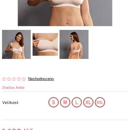
Neohodnoceno
Značka:
Anita
Velikost