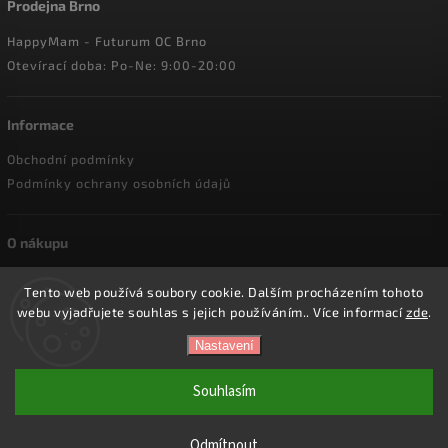
Prodejna Brno
HappyMam - Futurum OC Brno
Otevírací doba: Po-Ne: 9:00-20:00
Informace
Obchodní podmínky
Podmínky ochrany osobních údajů
O nákupu
Doprava a platba
Tento web používá soubory cookie. Dalším procházením tohoto
Reklamace a vrácení zboží
webu vyjadřujete souhlas s jejich používáním.. Více informací
zde
.
Nastavení
Copyright 2026
HappyMam.cz
. Všechna práva vyhrazena.
Souhlasím
Vytvořil
Shoptet
| Design
Shoptak.cz.
Odmítnout