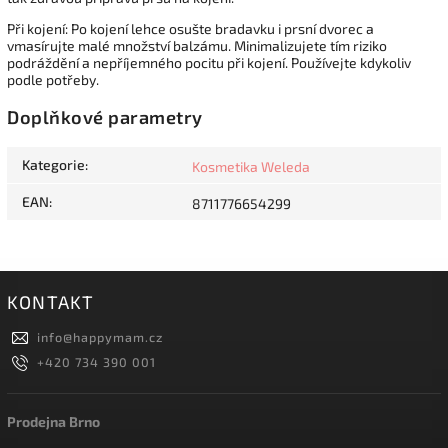
Při kojení: Po kojení lehce osušte bradavku i prsní dvorec a
vmasírujte malé množství balzámu. Minimalizujete tím riziko
podráždění a nepříjemného pocitu při kojení. Používejte kdykoliv
podle potřeby.
Doplňkové parametry
Kategorie
:
Kosmetika Weleda
EAN
:
8711776654299
KONTAKT
info
@
happymam.cz
+420 734 390 001
Prodejna Brno