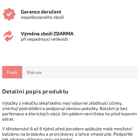
Garance doručení
nepoškozeného zboží
Výměna zboží ZDARMA
při nepadnoucí velikosti
Popis
Diskuze
Detailní popis produktu
Výtažky z měsíčku lékařského mají výborné zklidňující účinky,
zmírňují podráždění a podporují obnovu pokožky. Balzám je bez
parfemace a éterických olejů, tím pádem není třeba ho před kojením
otírat.
V těhotenství: 6 až 8 týdnů před porodem aplikujte malé množství
balzámu na bradavku a prsní dvorec a lehce vmasírujte. Podpoříte
tak zdravou přípravu prsu na kojení.