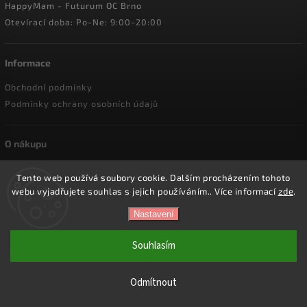
HappyMam - Futurum OC Brno
Otevírací doba: Po-Ne: 9:00-20:00
Informace
Obchodní podmínky
Podmínky ochrany osobních údajů
O nákupu
Doprava a platba
Tento web používá soubory cookie. Dalším procházením tohoto
Reklamace a vrácení zboží
webu vyjadřujete souhlas s jejich používáním.. Více informací
zde
.
Nastavení
Copyright 2026
HappyMam.cz
. Všechna práva vyhrazena.
Souhlasím
Vytvořil
Shoptet
| Design
Shoptak.cz.
Odmítnout