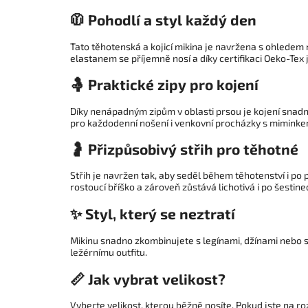
🧥 Pohodlí a styl každý den
Tato těhotenská a kojicí mikina je navržena s ohledem
elastanem se příjemně nosí a díky certifikaci Oeko-Tex 
🤱 Praktické zipy pro kojení
Díky nenápadným zipům v oblasti prsou je kojení snadné 
pro každodenní nošení i venkovní procházky s miminke
🤰 Přizpůsobivý střih pro těhotné
Střih je navržen tak, aby seděl během těhotenství i po
rostoucí bříško a zároveň zůstává lichotivá i po šestined
✨ Styl, který se neztratí
Mikinu snadno zkombinujete s legínami, džínami nebo 
ležérnímu outfitu.
📏 Jak vybrat velikost?
Vyberte velikost, kterou běžně nosíte. Pokud jste na r