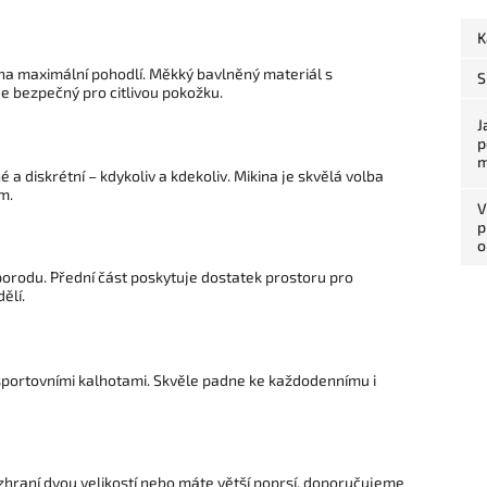
K
 na maximální pohodlí. Měkký bavlněný materiál s
S
je bezpečný pro citlivou pokožku.
J
p
m
a diskrétní – kdykoliv a kdekoliv. Mikina je skvělá volba
m.
V
p
o
 porodu. Přední část poskytuje dostatek prostoru pro
ělí.
sportovními kalhotami. Skvěle padne ke každodennímu i
ozhraní dvou velikostí nebo máte větší poprsí, doporučujeme