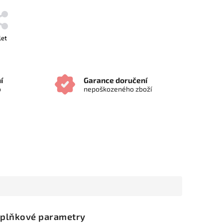
let
í
Garance doručení
o
nepoškozeného zboží
plňkové parametry