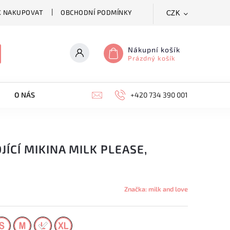
K NAKUPOVAT
OBCHODNÍ PODMÍNKY
CZK
Nákupní košík
Prázdný košík
O NÁS
KONTAKTY
+420 734 390 001
JÍCÍ MIKINA MILK PLEASE,
Značka:
milk and love