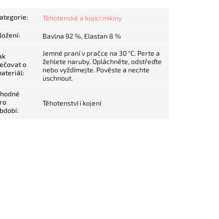
ategorie
:
Těhotenské a kojící mikiny
ložení
:
Bavlna 92 %, Elastan 8 %
Jemné praní v pračce na 30 °C. Perte a
ak
žehlete naruby. Opláchněte, odstřeďte
ečovat o
nebo vyždímejte. Pověste a nechte
ateriál
:
uschnout.
hodné
ro
Těhotenství i kojení
bdobí
: