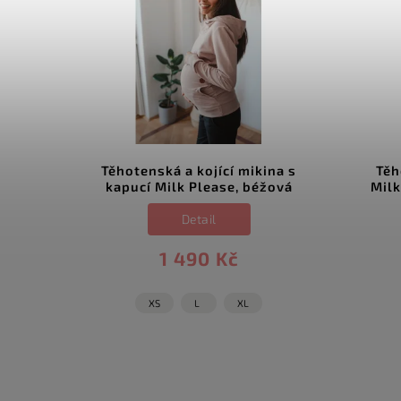
na s
Těhotenská a kojící mikina s
Těh
lutá
kapucí Milk Please, béžová
Milk
Detail
1 490 Kč
XS
L
XL