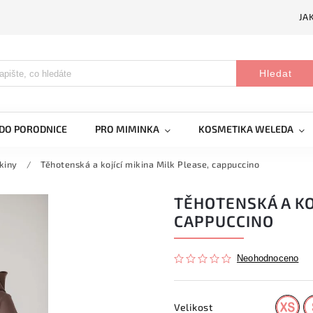
JA
Hledat
DO PORODNICE
PRO MIMINKA
KOSMETIKA WELEDA
kiny
/
Těhotenská a kojící mikina Milk Please, cappuccino
TĚHOTENSKÁ A KO
CAPPUCCINO
Neohodnoceno
Velikost