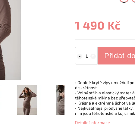
1 490 Kč
Přidat d
• Odolné kryté zipy umožňují poh
diskrétnost
• Volný střih a elastický materi
těhotenská mikina bez přebyteč
• Krásná a extrémně lichotivá 
• Nejkvalitnější prodyšné látky,
nim jsou těhotenské a kojící m
Detailní informace