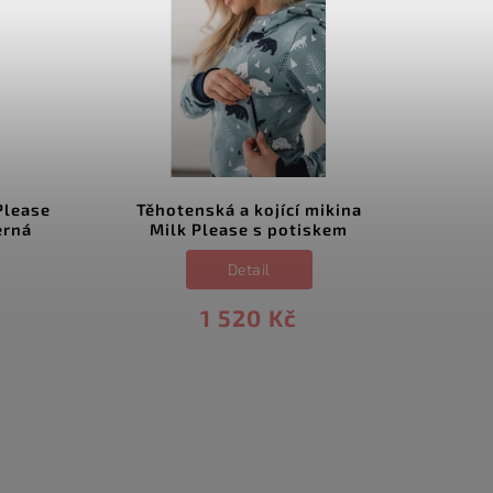
Please
Těhotenská a kojící mikina
erná
Milk Please s potiskem
Detail
1 520 Kč