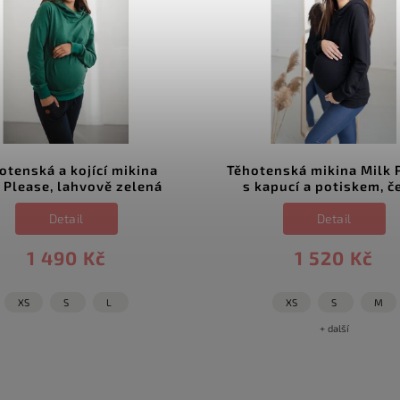
otenská a kojící mikina
Těhotenská mikina Milk 
 Please, lahvově zelená
s kapucí a potiskem, č
Detail
Detail
1 490 Kč
1 520 Kč
XS
S
L
XS
S
M
+ další