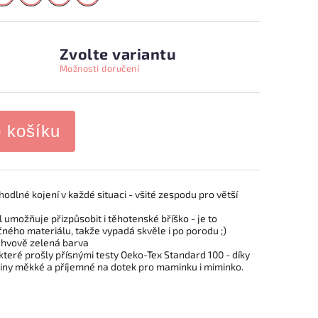
Zvolte variantu
Možnosti doručení
o košíku
odlné kojení v každé situaci - všité zespodu pro větší
ál umožňuje přizpůsobit i těhotenské bříško - je to
ného materiálu, takže vypadá skvěle i po porodu ;)
lahvově zelená barva
 které prošly přísnými testy Oeko-Tex Standard 100 - díky
ikiny měkké a příjemné na dotek pro maminku i miminko.