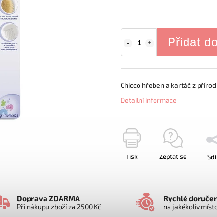
Přidat d
Chicco hřeben a kartáč z přírodn
Detailní informace
Tisk
Zeptat se
Sdí
Doprava ZDARMA
Rychlé doručen
Při nákupu zboží za 2500 Kč
na jakékoliv míst