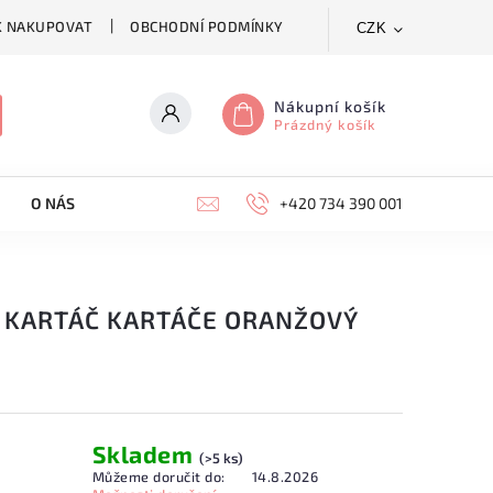
K NAKUPOVAT
OBCHODNÍ PODMÍNKY
CZK
Nákupní košík
Prázdný košík
O NÁS
KONTAKTY
+420 734 390 001
A KARTÁČ KARTÁČE ORANŽOVÝ
Skladem
(>5 ks)
Můžeme doručit do:
14.8.2026