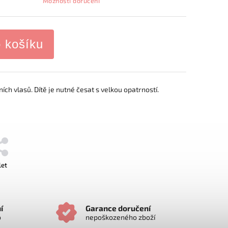
Možnosti doručení
o košíku
ích vlasů. Dítě je nutné česat s velkou opatrností.
let
í
Garance doručení
o
nepoškozeného zboží