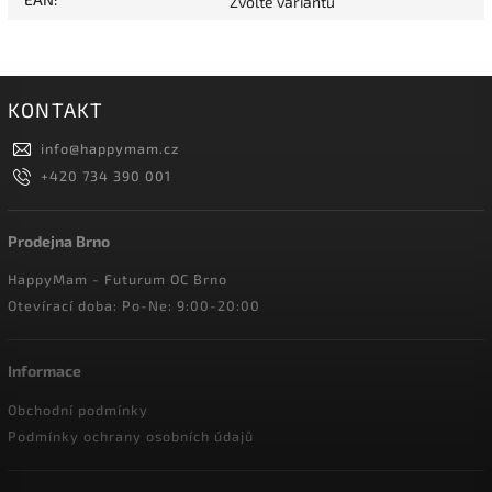
Zvolte variantu
KONTAKT
info
@
happymam.cz
+420 734 390 001
Prodejna Brno
HappyMam - Futurum OC Brno
Otevírací doba: Po-Ne: 9:00-20:00
Informace
Obchodní podmínky
Podmínky ochrany osobních údajů