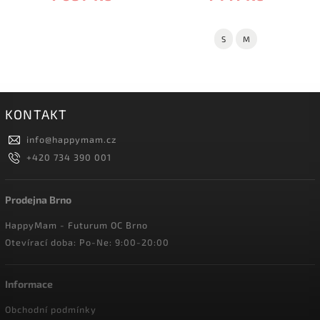
S
M
KONTAKT
info
@
happymam.cz
+420 734 390 001
Prodejna Brno
HappyMam - Futurum OC Brno
Otevírací doba: Po-Ne: 9:00-20:00
Informace
Obchodní podmínky