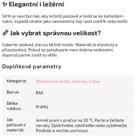
✨ Elegantní i ležérní
Střih je navržen tak, aby lichotil postavě a hodil se ke kalhotám i
sukni. Vypadá skvěle jako samostatný top i pod svetřík nebo košili.
📏 Jak vybrat správnou velikost?
Vyberte velikost, kterou běžně nosíte. Materiál je elastický a
přizpůsobivý. Pokud se pohybujete mezi dvěma velikostmi,
doporučujeme zvolit tu větší.
Doplňkové parametry
Kategorie
:
Těhotenské košile, halenky, trička
Barva
:
Bílá
Délka
Krátký
rukávu
:
Jak
Jemné praní v pračce na 30 °C. Perte a žehlete
pečovat o
naruby. Opláchněte, odstřeďte nebo vyždímejte.
materiál
:
Pověste a nechte uschnout.