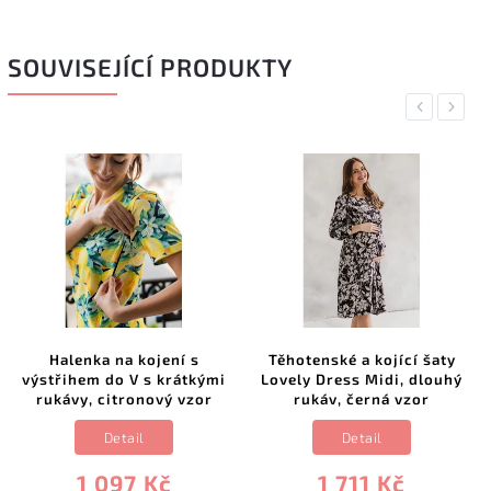
SOUVISEJÍCÍ PRODUKTY
Previous
Next
Halenka na kojení s
Těhotenské a kojící šaty
výstřihem do V s krátkými
Lovely Dress Midi, dlouhý
rukávy, citronový vzor
rukáv, černá vzor
Detail
Detail
1 097 Kč
1 711 Kč