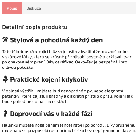
Popis
Diskuze
Detailní popis produktu
👚 Stylová a pohodlná každý den
Tato těhotenská a kojicí blůzka je ušita z kvalitní žebrované nebo
viskózové látky, která se krásně přizpůsobí postavě a drží svůj tvar i
po opakovaném praní. Díky certifikaci Oeko-Tex je bezpečná i pro
citlivou pokožku.
🤱 Praktické kojení kdykoliv
V oblasti výstřihu najdete buď nenápadné zipy, nebo elegantní
patentky, které zajišťují snadný a diskrétní přístup k prsu. Kojení tak
bude pohodlné doma i na cestách.
🤰 Doprovodí vás v každé fázi
Halenku můžete nosit během těhotenství i po porodu. Díky pružnému
materiálu se přizpůsobí rostoucímu bříšku bez nepříjemného tlačení.