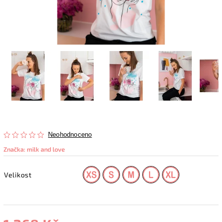
Neohodnoceno
Značka:
milk and love
Velikost