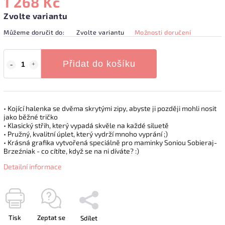
1 268 Kč
Zvolte variantu
Můžeme doručit do:
Zvolte variantu
Možnosti doručení
Přidat do košíku
• Kojící halenka se dvěma skrytými zipy, abyste ji později mohli nosit
jako běžné tričko
• Klasický střih, který vypadá skvěle na každé siluetě
• Pružný, kvalitní úplet, který vydrží mnoho vyprání ;)
• Krásná grafika vytvořená speciálně pro maminky Soniou Sobieraj-
Brzeźniak - co cítíte, když se na ni díváte? :)
Detailní informace
Tisk
Zeptat se
Sdílet