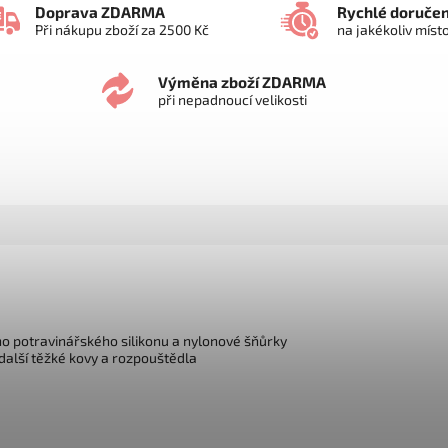
Doprava ZDARMA
Rychlé doručen
Při nákupu zboží za 2500 Kč
na jakékoliv míst
Výměna zboží ZDARMA
při nepadnoucí velikosti
o potravinářského silikonu a nylonové šňůrky
další těžké kovy a rozpouštědla