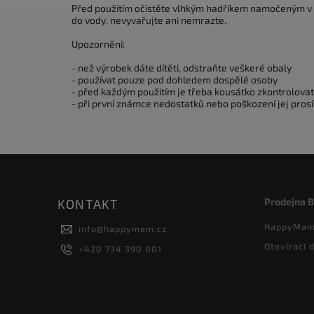
Před použitím očistěte vlhkým hadříkem namočeným v m
do vody, nevyvařujte ani nemrazte.
Upozornění:
- než výrobek dáte dítěti, odstraňte veškeré obaly
- používat pouze pod dohledem dospělé osoby
- před každým použitím je třeba kousátko zkontrolovat
- při první známce nedostatků nebo poškození jej pros
Prodejna 
KONTAKT
HappyMam 
info
@
happymam.cz
Otevírací 
+420 734 390 001