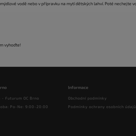
ýdlové vodě nebo v přípravku na mytí dětských lahví. Poté nechejte 
ím vyhoďte!
Brno
Informace
- Futurum OC Brno
Obchodní podmínky
doba: Po-Ne: 9:00-20:00
Podmínky ochrany osobních údajů