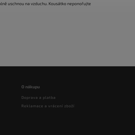
volně uschnou na vzduchu. Kousátko neponořujte
O nákupu
Doprava a platba
Reklamace a vrácení zboží