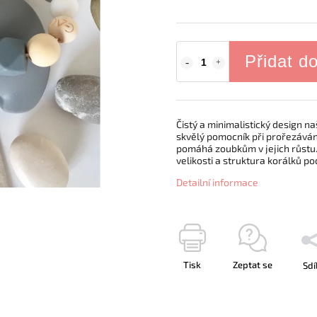
Přidat d
Čistý a minimalistický design na
skvělý pomocník při prořezávání
pomáhá zoubkům v jejich růstu. 
velikosti a struktura korálků 
Detailní informace
Tisk
Zeptat se
Sdí