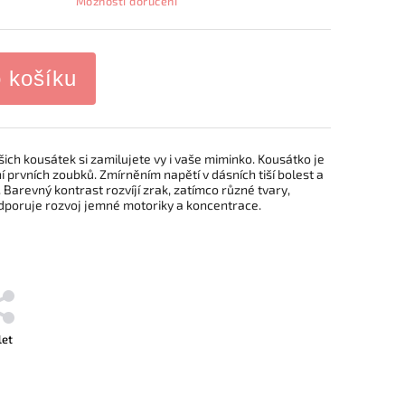
Možnosti doručení
o košíku
šich kousátek si zamilujete vy i vaše miminko. Kousátko je
 prvních zoubků. Zmírněním napětí v dásních tiší bolest a
Barevný kontrast rozvíjí zrak, zatímco různé tvary,
podporuje rozvoj jemné motoriky a koncentrace.
let