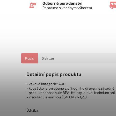
Odborné poradenství
Poradíme s vhodným výberem
Popis
Diskuze
Detailní popis produktu
- věková kategorie: 4m+
- kousátko je vyrobeno z přírodního dřeva, nezávadnéh
- produkt neobsahuje BPA, ftaláty, olovo, kadmium ani 
- v souladu s normou ČSN EN 71-1,2,3.
Údržba: