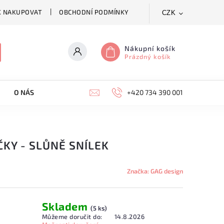
K NAKUPOVAT
OBCHODNÍ PODMÍNKY
CZK
Nákupní košík
Prázdný košík
O NÁS
KONTAKTY
+420 734 390 001
KY - SLŮNĚ SNÍLEK
Značka:
GAG design
Skladem
(5 ks)
Můžeme doručit do:
14.8.2026