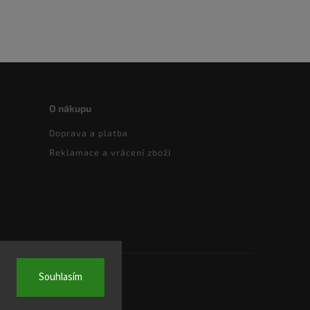
O nákupu
Doprava a platba
Reklamace a vrácení zboží
Souhlasím