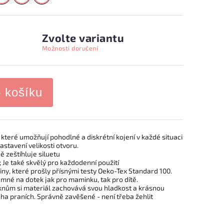
Zvolte variantu
Možnosti doručení
o košíku
, které umožňují pohodlné a diskrétní kojení v každé situaci
astavení velikosti otvoru.
ě zeštíhluje siluetu
ti; Je také skvělý pro každodenní použití
niny, které prošly přísnými testy Oeko-Tex Standard 100.
emné na dotek jak pro maminku, tak pro dítě.
knům si materiál zachovává svou hladkost a krásnou
ha praních. Správně zavěšené - není třeba žehlit