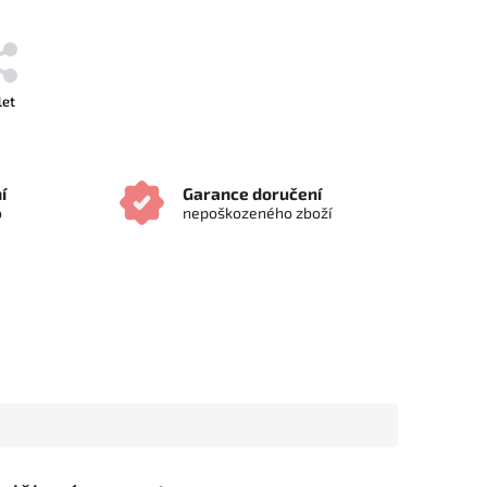
let
í
Garance doručení
o
nepoškozeného zboží