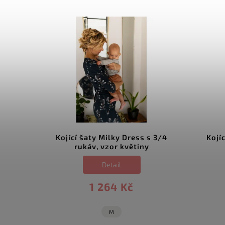
s 3/4
Kojící šaty Milky Dress s 3/4
Kojí
tiny
rukáv, vzor květiny
Detail
1 264 Kč
M