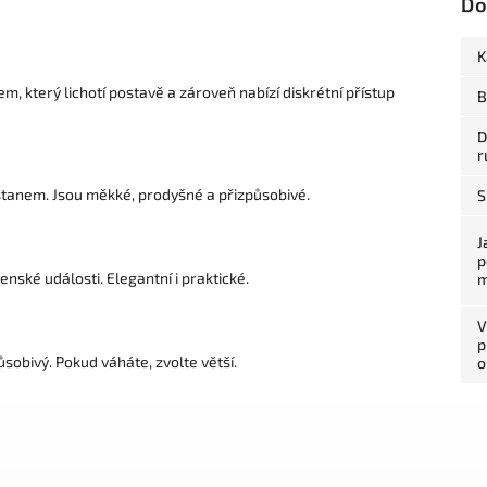
Do
K
, který lichotí postavě a zároveň nabízí diskrétní přístup
B
D
r
astanem. Jsou měkké, prodyšné a přizpůsobivé.
S
J
p
enské události. Elegantní i praktické.
m
V
p
ůsobivý. Pokud váháte, zvolte větší.
o