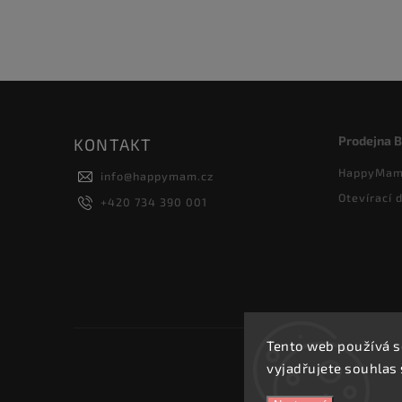
Prodejna 
KONTAKT
HappyMam 
info
@
happymam.cz
Otevírací 
+420 734 390 001
Tento web používá s
vyjadřujete souhlas 