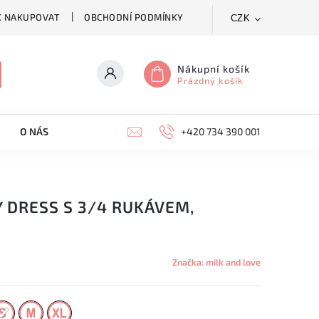
K NAKUPOVAT
OBCHODNÍ PODMÍNKY
CZK
Nákupní košík
Prázdný košík
O NÁS
KONTAKTY
+420 734 390 001
Y DRESS S 3/4 RUKÁVEM,
Značka:
milk and love