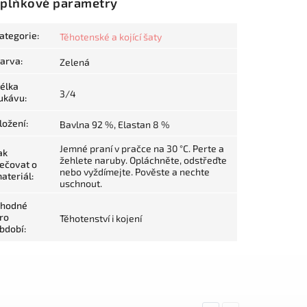
plňkové parametry
ategorie
:
Těhotenské a kojící šaty
arva
:
Zelená
élka
3/4
ukávu
:
ložení
:
Bavlna 92 %, Elastan 8 %
Jemné praní v pračce na 30 °C. Perte a
ak
žehlete naruby. Opláchněte, odstřeďte
ečovat o
nebo vyždímejte. Pověste a nechte
ateriál
:
uschnout.
hodné
ro
Těhotenství i kojení
bdobí
: