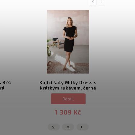
Previous
Next
s 3/4
Kojící šaty Milky Dress s
rá
krátkým rukávem, černá
Detail
1 309 Kč
S
M
L