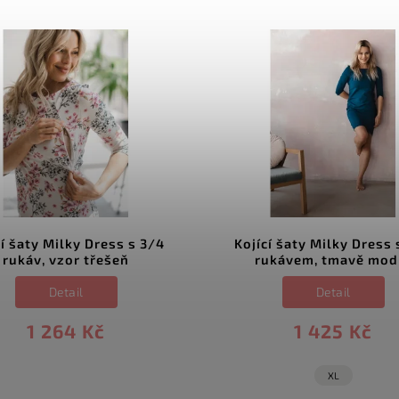
cí šaty Milky Dress s 3/4
Kojící šaty Milky Dress 
rukáv, vzor třešeň
rukávem, tmavě mod
Detail
Detail
1 264 Kč
1 425 Kč
XL