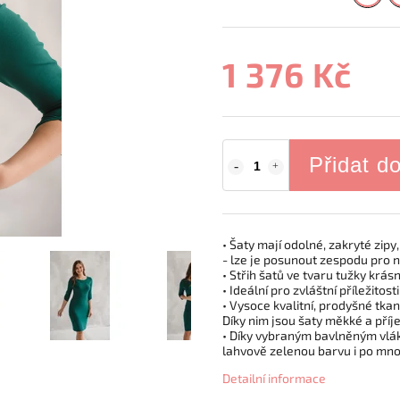
1 376 Kč
Přidat d
• Šaty mají odolné, zakryté zipy
- lze je posunout zespodu pro n
• Střih šatů ve tvaru tužky krásn
• Ideální pro zvláštní příležitos
• Vysoce kvalitní, prodyšné tka
Díky nim jsou šaty měkké a příj
• Díky vybraným bavlněným vlá
lahvově zelenou barvu i po mno
Detailní informace