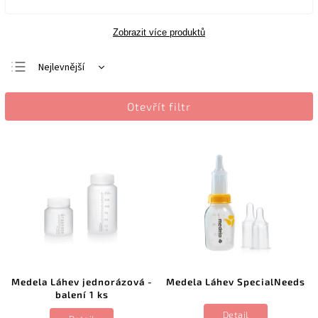
Zobrazit více produktů
Nejlevnější
Nejdražší
Otevřít filtr
Nejprodávanější
Abecedně
Medela Láhev jednorázová -
Medela Láhev SpecialNeeds
balení 1 ks
Detail