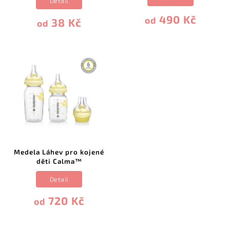
Detail
490 Kč
od
38 Kč
od
Medela Láhev pro kojené
děti Calma™
Detail
720 Kč
od