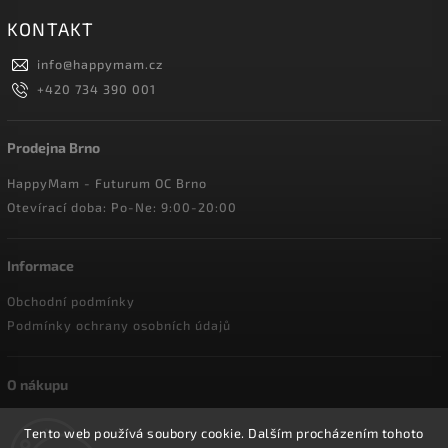
KONTAKT
info
@
happymam.cz
+420 734 390 001
Prodejna Brno
HappyMam - Futurum OC Brno
Otevírací doba: Po-Ne: 9:00-20:00
Informace
Obchodní podmínky
Podmínky ochrany osobních údajů
O nákupu
Doprava a platba
Tento web používá soubory cookie. Dalším procházením tohoto
Reklamace a vrácení zboží