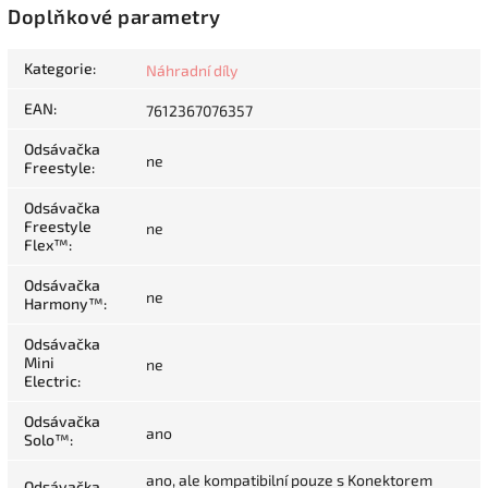
Doplňkové parametry
Kategorie
:
Náhradní díly
EAN
:
7612367076357
Odsávačka
ne
Freestyle
:
Odsávačka
Freestyle
ne
Flex™
:
Odsávačka
ne
Harmony™
:
Odsávačka
Mini
ne
Electric
:
Odsávačka
ano
Solo™
:
ano, ale kompatibilní pouze s Konektorem
Odsávačka