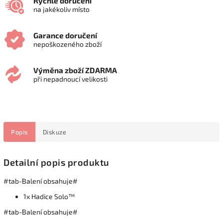
Rychlé doručení
na jakékoliv místo
Garance doručení
nepoškozeného zboží
Výměna zboží ZDARMA
při nepadnoucí velikosti
Popis
Diskuze
Detailní popis produktu
#tab-Balení obsahuje#
1x Hadice Solo™
#tab-Balení obsahuje#