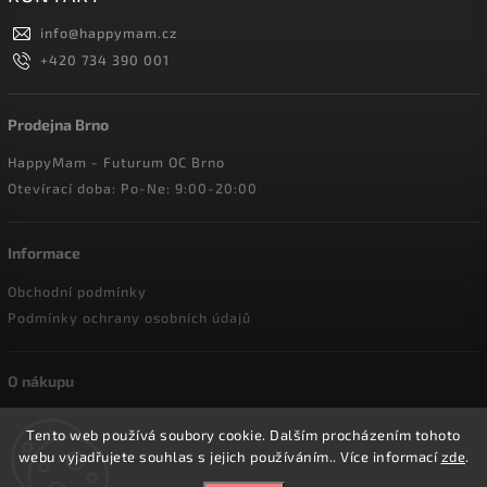
info
@
happymam.cz
+420 734 390 001
Prodejna Brno
HappyMam - Futurum OC Brno
Otevírací doba: Po-Ne: 9:00-20:00
Informace
Obchodní podmínky
Podmínky ochrany osobních údajů
O nákupu
Doprava a platba
Tento web používá soubory cookie. Dalším procházením tohoto
Reklamace a vrácení zboží
webu vyjadřujete souhlas s jejich používáním.. Více informací
zde
.