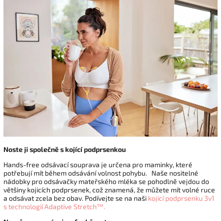
Noste ji společně s kojící podprsenkou
Hands-free odsávací souprava je určena pro maminky, které
potřebují mít během odsávání volnost pohybu. Naše nositelné
nádobky pro odsávačky mateřského mléka se pohodlně vejdou do
většiny kojicích podprsenek, což znamená, že můžete mít volné ruce
a odsávat zcela bez obav. Podívejte se na naši
kojicí podprsenku 3v1
s technologií Adaptive Stretch™.