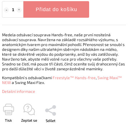
Přidat do košíku
Medela odsávací souprava Hands-free, naše první nositelná
odsávací souprava. Navržena na základě rozsáhlého výzkumu, s
anatomickým tvarem pro maximální pohodlí. Přenosnost se snoubí s
designem díky našim ultralehkým sběrným nádobkám na mléko,
které se diskrétně vejdou do podprsenky, aniž by vás zatěžovaly.
Navrženo tak, abyste měli volné ruce pro všechny vaše potřeby.
Snadno se čistí, má pouze tři části, čímž oceníte svůj drahocenný čas
pro další důležité věci v životě zaneprázdněné maminky.
Kompatibilní s odsávačkami
Freestyle™ Hands-free
,
Swing Maxi™
NEW
a Swing Maxi Flex.
Detailní informace
Tisk
Zeptat se
Sdílet