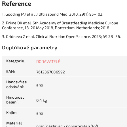
Reference
1. Gooding MJ et al. J Ultrasound Med. 2010; 29(1):95–103.
2. Prime DK et al. 6th Academy of Breastfeeding Medicine Europe
Conference, 18-20 May 2018, Rotterdam, Netherlands; 2018.
3. Gridneva Z et al. Clinical Nutrition Open Science. 2023; 49:28–36.
Doplňkové parametry
Kategorie
:
DODAVATELÉ
EAN
:
7612367086592
Hands-free
ano
odsávání
:
Hmotnost
0,4 kg
balení
:
Kojím
:
ano
Materiál
prsní nástavec - polypropylen (PP)