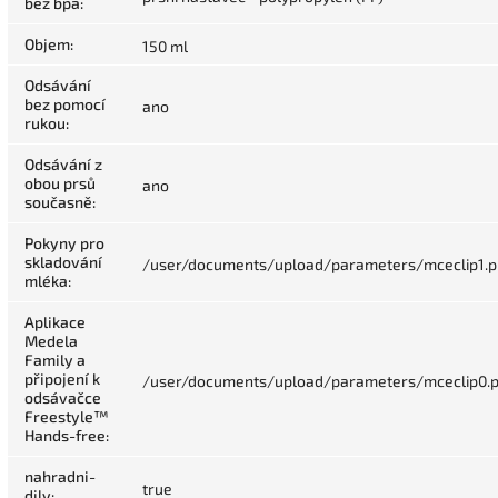
bez bpa
:
Objem
:
150 ml
Odsávání
bez pomocí
ano
rukou
:
Odsávání z
obou prsů
ano
současně
:
Pokyny pro
skladování
/user/documents/upload/parameters/mceclip1.
mléka
:
Aplikace
Medela
Family a
připojení k
/user/documents/upload/parameters/mceclip0.
odsávačce
Freestyle™
Hands-free
:
nahradni-
true
dily
: