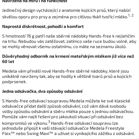
Navržena na míru i na funkčnost
Jedinečný design vycházející z anatomie kojících prsů, který nabízí
1, 2
skvělou oporu pro prsy a zejména pro citlivou tkáň tvořící mléko.
Naprostá diskrétnost, pohodlí a komfort
S hmotností 76 g patří naše sběrné nádobky Hands-free k nejlehčím
na trhu. Nebudou vás zatěžovat, zatímco vaše ruce budou volné, aby
se mohly věnovat všemu ostatnímu, co máte na seznamu úkolů.
Důvěryhodný odborník na krmení mateřským mlékem již více než
60 let
Medela vám přináší nové Hands-free sběrné nádobky, které jsou
unikátně navrženy tak, aby se hodily k většině tvarů prsů a kojicích
podprsenek.
Jedna odsávačka, dva způsoby odsávání
S Hands-free odsávací soupravou Medela můžete ke své klasické
odsávačce přidat další způsob odsávání, což vám dává svobodu
volby způsobu odsávání a sběru mléka pouze s jednou odsávačkou.
Pomůže vám najít řešení pro jakoukoli situaci při odsávání bez
3
kompromisů ve výkonu.
Hands-free odsávací soupravu lze
jednoduše připojit k vaší stávající odsávačce Medela Freestyle
Flex™ nebo Swing Maxi™ a užívat si vynikajícího zážitku z odsávání.