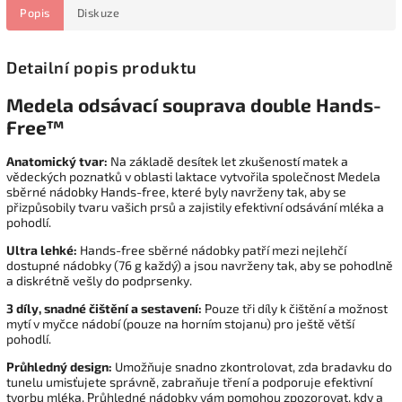
Popis
Diskuze
Detailní popis produktu
Medela odsávací souprava double Hands-
Free™
Anatomický tvar:
Na základě desítek let zkušeností matek a
vědeckých poznatků v oblasti laktace vytvořila společnost Medela
sběrné nádobky Hands-free, které byly navrženy tak, aby se
přizpůsobily tvaru vašich prsů a zajistily efektivní odsávání mléka a
pohodlí.
Ultra lehké:
Hands-free sběrné nádobky patří mezi nejlehčí
dostupné nádobky (76 g každý) a jsou navrženy tak, aby se pohodlně
a diskrétně vešly do podprsenky.
3 díly, snadné čištění a sestavení:
Pouze tři díly k čištění a možnost
mytí v myčce nádobí (pouze na horním stojanu) pro ještě větší
pohodlí.
Průhledný design:
Umožňuje snadno zkontrolovat, zda bradavku do
tunelu umisťujete správně, zabraňuje tření a podporuje efektivní
tvorbu mléka. Průhledné nádobky vám pomohou zpozorovat, kdy a