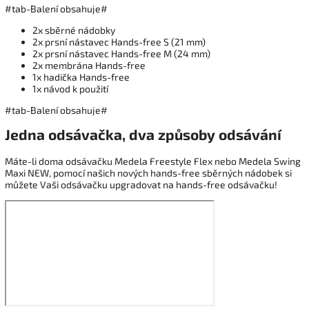
#tab-Balení obsahuje#
2x sběrné nádobky
2x prsní nástavec Hands-free S (21 mm)
2x prsní nástavec Hands-free M (24 mm)
2x membrána Hands-free
1x hadička Hands-free
1x návod k použití
#tab-Balení obsahuje#
Jedna odsávačka, dva způsoby odsávání
Máte-li doma odsávačku Medela Freestyle Flex nebo Medela Swing
Maxi NEW, pomocí našich nových hands-free sběrných nádobek si
můžete Vaši odsávačku upgradovat na hands-free odsávačku!