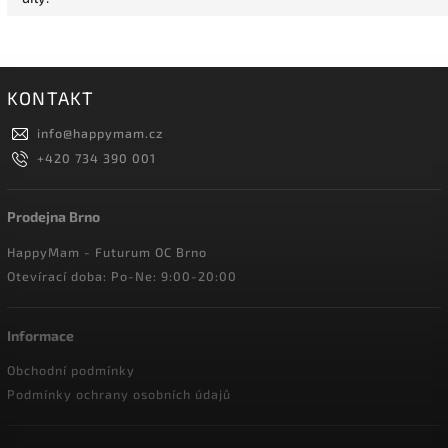
KONTAKT
info
@
happymam.cz
+420 734 390 001
Prodejna Brno
HappyMam - Futurum OC Brno
Otevírací doba: Po-Ne: 9:00-20:00
Informace
Obchodní podmínky
Podmínky ochrany osobních údajů