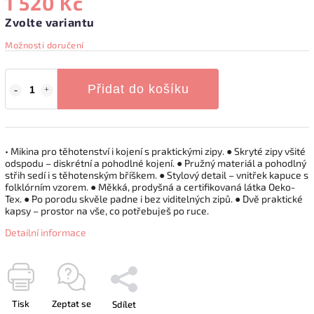
1 520 Kč
Zvolte variantu
Možnosti doručení
Přidat do košíku
• Mikina pro těhotenství i kojení s praktickými zipy. ● Skryté zipy všité
odspodu – diskrétní a pohodlné kojení. ● Pružný materiál a pohodlný
střih sedí i s těhotenským bříškem. ● Stylový detail – vnitřek kapuce s
folklórním vzorem. ● Měkká, prodyšná a certifikovaná látka Oeko-
Tex. ● Po porodu skvěle padne i bez viditelných zipů. ● Dvě praktické
kapsy – prostor na vše, co potřebuješ po ruce.
Detailní informace
Tisk
Zeptat se
Sdílet