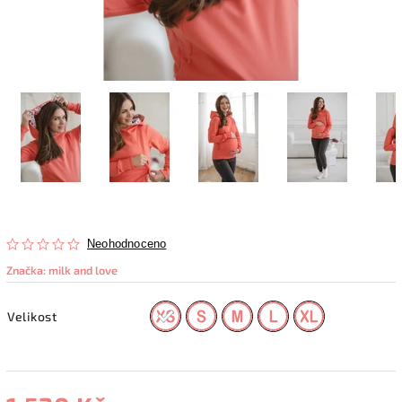
Neohodnoceno
Značka:
milk and love
Velikost