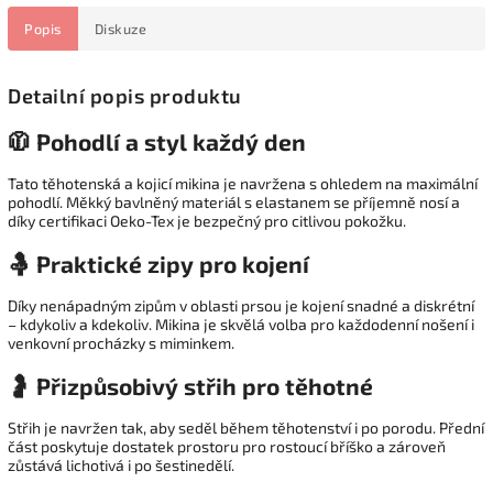
Popis
Diskuze
Detailní popis produktu
🧥 Pohodlí a styl každý den
Tato těhotenská a kojicí mikina je navržena s ohledem na maximální
pohodlí. Měkký bavlněný materiál s elastanem se příjemně nosí a
díky certifikaci Oeko-Tex je bezpečný pro citlivou pokožku.
🤱 Praktické zipy pro kojení
Díky nenápadným zipům v oblasti prsou je kojení snadné a diskrétní
– kdykoliv a kdekoliv. Mikina je skvělá volba pro každodenní nošení i
venkovní procházky s miminkem.
🤰 Přizpůsobivý střih pro těhotné
Střih je navržen tak, aby seděl během těhotenství i po porodu. Přední
část poskytuje dostatek prostoru pro rostoucí bříško a zároveň
zůstává lichotivá i po šestinedělí.