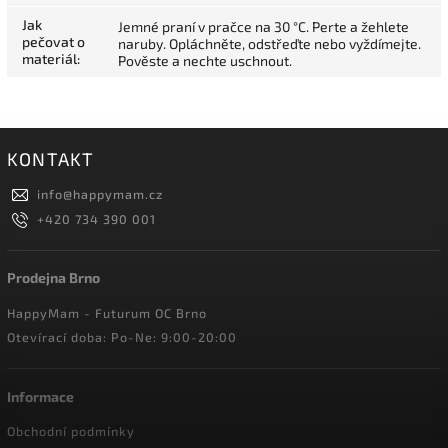
Jak
Jemné praní v pračce na 30 °C. Perte a žehlete
pečovat o
naruby. Opláchněte, odstřeďte nebo vyždímejte.
materiál
:
Pověste a nechte uschnout.
KONTAKT
info
@
happymam.cz
+420 734 390 001
Prodejna Brno
HappyMam - Futurum OC Brno
Otevírací doba: Po-Ne: 9:00-20:00
Informace
Obchodní podmínky