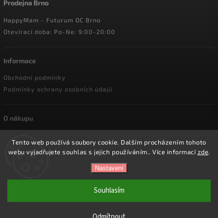
Prodejna Brno
HappyMam - Futurum OC Brno
Otevírací doba: Po-Ne: 9:00-20:00
Informace
Obchodní podmínky
Podmínky ochrany osobních údajů
O nákupu
Doprava a platba
Tento web používá soubory cookie. Dalším procházením tohoto
Reklamace a vrácení zboží
webu vyjadřujete souhlas s jejich používáním.. Více informací
zde
.
Nastavení
Copyright 2026
HappyMam.cz
. Všechna práva vyhrazena.
Souhlasím
Vytvořil
Shoptet
| Design
Shoptak.cz.
Odmítnout