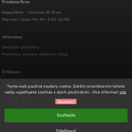
Prodejna Brno
HappyMam - Futurum OC Brno
Otevírací doba: Po-Ne: 9:00-20:00
Informace
Obchodní podmínky
Podmínky ochrany osobních údajů
O nákupu
Doprava a platba
Tento web používá soubory cookie. Dalším procházením tohoto
Reklamace a vrácení zboží
webu vyjadřujete souhlas s jejich používáním.. Více informací
zde
.
Nastavení
Copyright 2026
HappyMam.cz
. Všechna práva vyhrazena.
Souhlasím
Vytvořil
Shoptet
| Design
Shoptak.cz.
Odmítnout