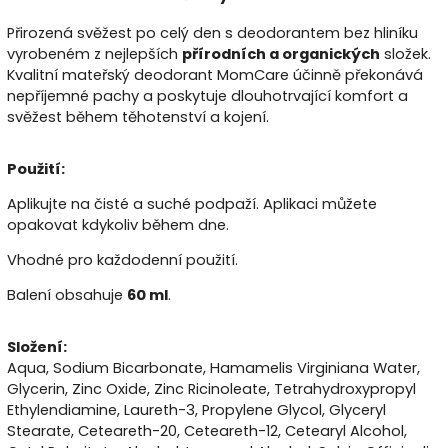
Přirozená svěžest po celý den s deodorantem bez hliníku
vyrobeném z nejlepších
přírodních a organických
složek.
Kvalitní mateřský deodorant MomCare účinně překonává
nepříjemné pachy a poskytuje dlouhotrvající komfort a
svěžest během těhotenství a kojení.
Použití:
Aplikujte na čisté a suché podpaží.
Aplikaci můžete
opakovat kdykoliv během dne.
Vhodné pro každodenní použití.
Balení obsahuje
60 ml
.
Složení:
Aqua, Sodium Bicarbonate, Hamamelis Virginiana Water,
Glycerin, Zinc Oxide, Zinc Ricinoleate, Tetrahydroxypropyl
Ethylendiamine, Laureth-3, Propylene Glycol, Glyceryl
Stearate, Ceteareth-20, Ceteareth-12, Cetearyl Alcohol,