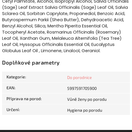
Cetyl Palmitate, Alcohol, Isopropyl Alcohol, Salvia Officinalis
(Sage) Leaf Extract Salvia Officinalis (Sage) Leaf Oil, Salvia
Sclarea Oil, Sorbitan Caprylate, Propanediol, Benzoic Acid,
Butyrospermum Parkii (Shea Butter), Dehydroacetic Acid,
Benzyl Alcohol, Silica, Mentha Piperita Essential Oil,
Tocopheryl Acetate, Rosmarinus Officinalis (Rosemary)
Leaf Oil, Xanthan Gum, Melaleuca Alternifolia (Tea Tree)
Leaf Oil, Hyssopus Officinalis Essential Oil, Eucalyptus
Globulus Leaf Oil , Limonene, Linalool, Geraniol.
Doplňkové parametry
Kategorie
:
Do porodnice
EAN
:
5997591705900
Příprava na porod
:
Vůně ženy po porodu
Určení
:
Hygiena po porodu