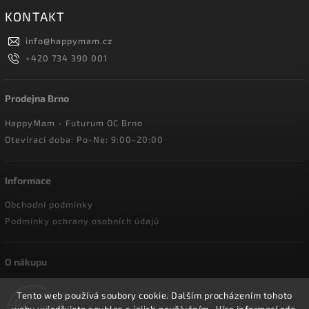
KONTAKT
info
@
happymam.cz
+420 734 390 001
Prodejna Brno
HappyMam - Futurum OC Brno
Otevírací doba: Po-Ne: 9:00-20:00
Informace
Obchodní podmínky
Podmínky ochrany osobních údajů
O nákupu
Doprava a platba
Tento web používá soubory cookie. Dalším procházením tohoto
Reklamace a vrácení zboží