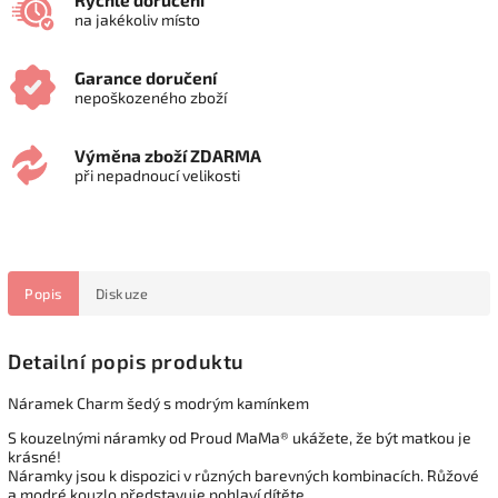
Rychlé doručení
na jakékoliv místo
Garance doručení
nepoškozeného zboží
Výměna zboží ZDARMA
při nepadnoucí velikosti
Popis
Diskuze
Detailní popis produktu
Náramek Charm šedý s modrým kamínkem
S kouzelnými náramky od Proud MaMa® ukážete, že být matkou je
krásné!
Náramky jsou k dispozici v různých barevných kombinacích. Růžové
a modré kouzlo představuje pohlaví dítěte.