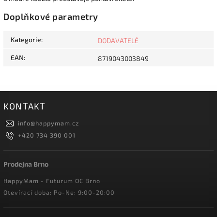
Doplňkové parametry
Kategorie
:
DODAVATELÉ
EAN
:
8719043003849
KONTAKT
info
@
happymam.cz
+420 734 390 001
Prodejna Brno
HappyMam - Futurum OC Brno
Otevírací doba: Po-Ne: 9:00-20:00