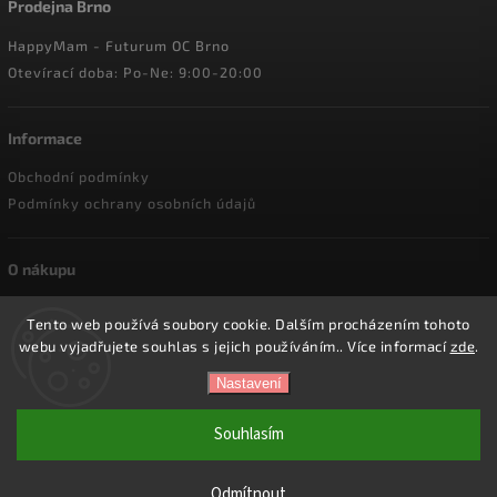
Prodejna Brno
HappyMam - Futurum OC Brno
Otevírací doba: Po-Ne: 9:00-20:00
Informace
Obchodní podmínky
Podmínky ochrany osobních údajů
O nákupu
Doprava a platba
Tento web používá soubory cookie. Dalším procházením tohoto
Reklamace a vrácení zboží
webu vyjadřujete souhlas s jejich používáním.. Více informací
zde
.
Nastavení
Copyright 2026
HappyMam.cz
. Všechna práva vyhrazena.
Souhlasím
Vytvořil
Shoptet
| Design
Shoptak.cz.
Odmítnout