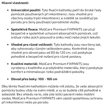
Hlavní vlastnosti:
Univerzální použití:
Tyto fixační kalhotky patří do široké řady
pomůcek používaných při inkontinenci. Jsou vhodné pro
všechny osoby trpící inkontinencí, a zvláště se osvědčují po
porodu pro ženy používající porodnické vložky.
Spolehlivá fixace:
MoliCare Premium FIXPANTS zaručují
bezpečné a spolehlivé uchycení absorpčních pomůcek, což
snižuje riziko jejich posunutí a úniku moči nebo jiných tekutin.
Vhodné pro různé velikosti:
Tyto kalhotky jsou navrženy tak,
aby vyhovovaly různým velikostem pasu. Konkrétně jsou
vhodné pro obvod pasu od 80 do 120 cm, což poskytuje
pohodlné a bezpečné nošení pro různé postavy.
Kvalitní materiál:
MoliCare Premium FIXPANTS jsou
vyrobeny z kvalitního a prodyšného materiálu, který poskytuje
komfort a minimalizuje riziko podráždění pokožky.
Obvod přes boky: 100 - 160 cm
Díky těmto fixačním kalhotkům můžete mít jistotu, že vaše absorpční
pomůcky budou vždy na svém místě, a vy se budete cítit pohodlně a
sebejistě. Bez ohledu na to, zda jste ležící pacient nebo mobilní
osoba, MoliCare Premium FIXPANTS vám zajistí spolehlivou ochranu
při inkontinenci nebo po porodu.