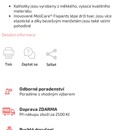
Kalhotky jsou vyrobeny z měkkého, vysoce kvalitního
materiálu
Inovované MoliCare® Fixpants lépe drží tvar, jsou více
elastické a díky bezešvým manžetám jsou také velmi
pohodlné
Detailní informace
Tisk
Zeptat se
Sdílet
Odborné poradenství
Poradíme s vhodným výberem
Doprava ZDARMA
Při nákupu zboží za 2500 Kč
Rychlé doručení