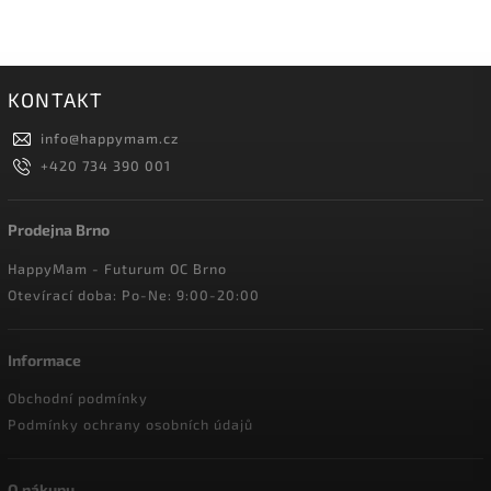
KONTAKT
info
@
happymam.cz
+420 734 390 001
Prodejna Brno
HappyMam - Futurum OC Brno
Otevírací doba: Po-Ne: 9:00-20:00
Informace
Obchodní podmínky
Podmínky ochrany osobních údajů
O nákupu