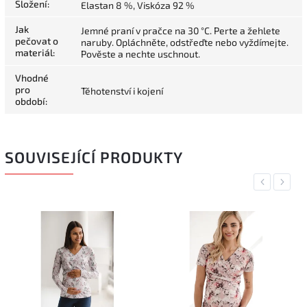
Složení
:
Elastan 8 %, Viskóza 92 %
Jak
Jemné praní v pračce na 30 °C. Perte a žehlete
pečovat o
naruby. Opláchněte, odstřeďte nebo vyždímejte.
materiál
:
Pověste a nechte uschnout.
Vhodné
pro
Těhotenství i kojení
období
:
SOUVISEJÍCÍ PRODUKTY
Previous
Next