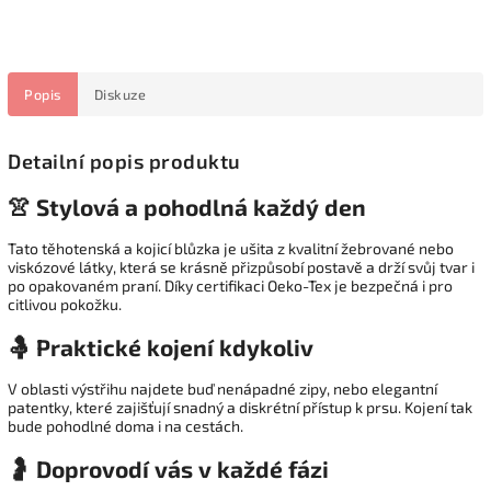
Popis
Diskuze
Detailní popis produktu
👚 Stylová a pohodlná každý den
Tato těhotenská a kojicí blůzka je ušita z kvalitní žebrované nebo
viskózové látky, která se krásně přizpůsobí postavě a drží svůj tvar i
po opakovaném praní. Díky certifikaci Oeko-Tex je bezpečná i pro
citlivou pokožku.
🤱 Praktické kojení kdykoliv
V oblasti výstřihu najdete buď nenápadné zipy, nebo elegantní
patentky, které zajišťují snadný a diskrétní přístup k prsu. Kojení tak
bude pohodlné doma i na cestách.
🤰 Doprovodí vás v každé fázi