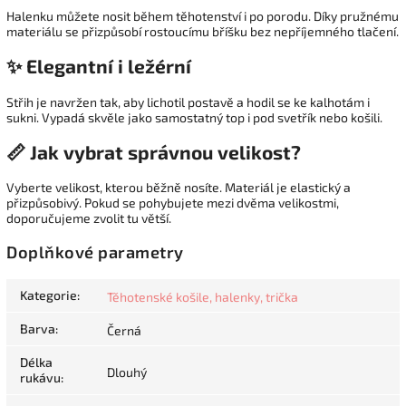
Halenku můžete nosit během těhotenství i po porodu. Díky pružnému
materiálu se přizpůsobí rostoucímu bříšku bez nepříjemného tlačení.
✨ Elegantní i ležérní
Střih je navržen tak, aby lichotil postavě a hodil se ke kalhotám i
sukni. Vypadá skvěle jako samostatný top i pod svetřík nebo košili.
📏 Jak vybrat správnou velikost?
Vyberte velikost, kterou běžně nosíte. Materiál je elastický a
přizpůsobivý. Pokud se pohybujete mezi dvěma velikostmi,
doporučujeme zvolit tu větší.
Doplňkové parametry
Kategorie
:
Těhotenské košile, halenky, trička
Barva
:
Černá
Délka
Dlouhý
rukávu
: