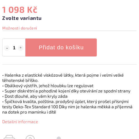
1 098 Kč
Zvolte variantu
Možnosti doručení
Přidat do košíku
• Halenka z elastické viskózové látky, která pojme i velmi velké
těhotenské bříško.
• Obálkový výstřih, jehož hloubku lze regulovat
• Super diskrétní a pohodlné kojení díky otevírání ze spodní strany
• Dost dlouhé, aby vám kryly záda
• Špičková kvalita, polština. prodyšný úplet, který prošel přísnými
testy Oeko-Tex Standard 100 Díky nim je halenka měkká a příjemná
na dotek pro maminku i dítě
Detailní informace