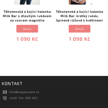
Těhotenská a kojící halenka
Těhotenská a kojící halenka
Milk Bar s dlouhým rukávem
Milk Bar, krátký rukáv,
se vzorem magnólie
špinavě růžová s květinami
Detail
Detail
1 090 Kč
1 098 Kč
KONTAKT
info
@
happymam.cz
+420 734 390 001