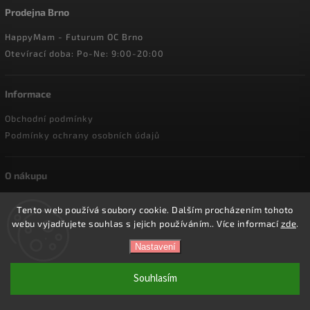
Prodejna Brno
HappyMam - Futurum OC Brno
Otevírací doba: Po-Ne: 9:00-20:00
Informace
Obchodní podmínky
Podmínky ochrany osobních údajů
O nákupu
Doprava a platba
Tento web používá soubory cookie. Dalším procházením tohoto
Reklamace a vrácení zboží
webu vyjadřujete souhlas s jejich používáním.. Více informací
zde
.
Nastavení
Copyright 2026
HappyMam.cz
. Všechna práva vyhrazena.
Souhlasím
Vytvořil
Shoptet
| Design
Shoptak.cz.