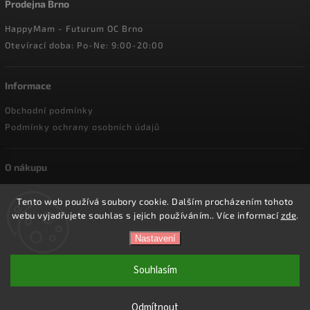
Prodejna Brno
HappyMam - Futurum OC Brno
Otevírací doba: Po-Ne: 9:00-20:00
Informace
Obchodní podmínky
Podmínky ochrany osobních údajů
O nákupu
Doprava a platba
Tento web používá soubory cookie. Dalším procházením tohoto
Reklamace a vrácení zboží
webu vyjadřujete souhlas s jejich používáním.. Více informací
zde
.
Nastavení
Copyright 2026
HappyMam.cz
. Všechna práva vyhrazena.
Souhlasím
Vytvořil
Shoptet
| Design
Shoptak.cz.
Odmítnout