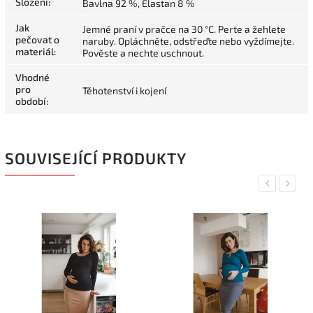
Složení
:
Bavlna 92 %, Elastan 8 %
Jak
Jemné praní v pračce na 30 °C. Perte a žehlete
pečovat o
naruby. Opláchněte, odstřeďte nebo vyždímejte.
materiál
:
Pověste a nechte uschnout.
Vhodné
pro
Těhotenství i kojení
období
:
SOUVISEJÍCÍ PRODUKTY
Previous
Next