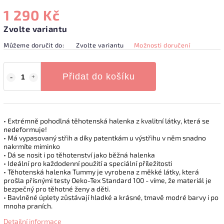
1 290 Kč
Zvolte variantu
Můžeme doručit do:
Zvolte variantu
Možnosti doručení
Přidat do košíku
• Extrémně pohodlná těhotenská halenka z kvalitní látky, která se
nedeformuje!
• Má vypasovaný střih a díky patentkám u výstřihu v něm snadno
nakrmíte miminko
• Dá se nosit i po těhotenství jako běžná halenka
• Ideální pro každodenní použití a speciální příležitosti
• Těhotenská halenka Tummy je vyrobena z měkké látky, která
prošla přísnými testy Oeko-Tex Standard 100 - víme, že materiál je
bezpečný pro těhotné ženy a děti.
• Bavlněné úplety zůstávají hladké a krásné, tmavě modré barvy i po
mnoha praních.
Detailní informace