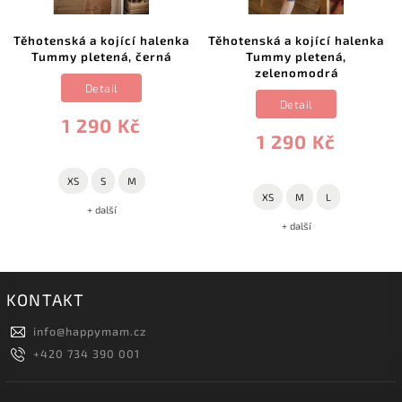
Těhotenská a kojící halenka
Těhotenská a kojící halenka
Tummy pletená, černá
Tummy pletená,
zelenomodrá
Detail
Detail
1 290 Kč
1 290 Kč
XS
S
M
XS
M
L
+ další
+ další
KONTAKT
info
@
happymam.cz
+420 734 390 001