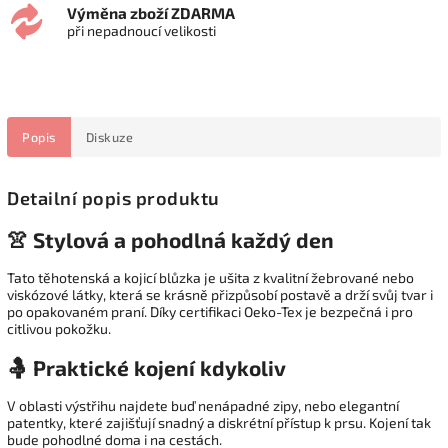
Výměna zboží ZDARMA
při nepadnoucí velikosti
Popis
Diskuze
Detailní popis produktu
👚 Stylová a pohodlná každý den
Tato těhotenská a kojicí blůzka je ušita z kvalitní žebrované nebo
viskózové látky, která se krásně přizpůsobí postavě a drží svůj tvar i
po opakovaném praní. Díky certifikaci Oeko-Tex je bezpečná i pro
citlivou pokožku.
🤱 Praktické kojení kdykoliv
V oblasti výstřihu najdete buď nenápadné zipy, nebo elegantní
patentky, které zajišťují snadný a diskrétní přístup k prsu. Kojení tak
bude pohodlné doma i na cestách.