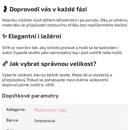
🤰 Doprovodí vás v každé fázi
Halenku můžete nosit během těhotenství i po porodu. Díky pružnému
materiálu se přizpůsobí rostoucímu bříšku bez nepříjemného tlačení.
✨ Elegantní i ležérní
Střih je navržen tak, aby lichotil postavě a hodil se ke kalhotám i
sukni. Vypadá skvěle jako samostatný top i pod svetřík nebo košili.
📏 Jak vybrat správnou velikost?
Vyberte velikost, kterou běžně nosíte. Materiál je elastický a
přizpůsobivý. Pokud se pohybujete mezi dvěma velikostmi,
doporučujeme zvolit tu větší.
Doplňkové parametry
Kategorie
:
Podkoszulki i topy
Barva
:
Smetanová