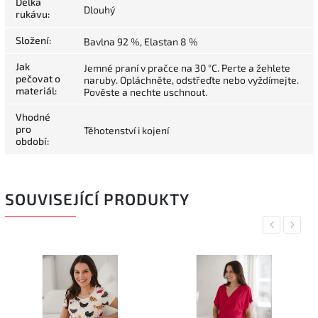
Délka
Dlouhý
rukávu
:
Složení
:
Bavlna 92 %, Elastan 8 %
Jak
Jemné praní v pračce na 30 °C. Perte a žehlete
pečovat o
naruby. Opláchněte, odstřeďte nebo vyždímejte.
materiál
:
Pověste a nechte uschnout.
Vhodné
pro
Těhotenství i kojení
období
:
SOUVISEJÍCÍ PRODUKTY
Previous
Next