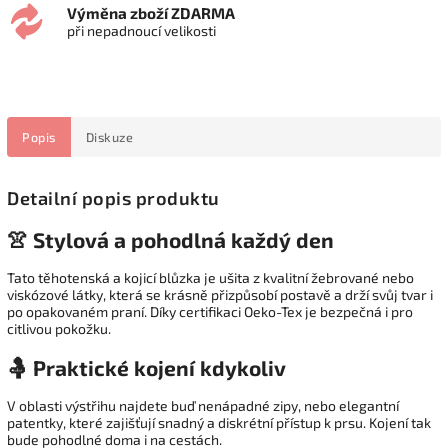
Výměna zboží ZDARMA
při nepadnoucí velikosti
Popis
Diskuze
Detailní popis produktu
👚 Stylová a pohodlná každý den
Tato těhotenská a kojicí blůzka je ušita z kvalitní žebrované nebo
viskózové látky, která se krásně přizpůsobí postavě a drží svůj tvar i
po opakovaném praní. Díky certifikaci Oeko-Tex je bezpečná i pro
citlivou pokožku.
🤱 Praktické kojení kdykoliv
V oblasti výstřihu najdete buď nenápadné zipy, nebo elegantní
patentky, které zajišťují snadný a diskrétní přístup k prsu. Kojení tak
bude pohodlné doma i na cestách.