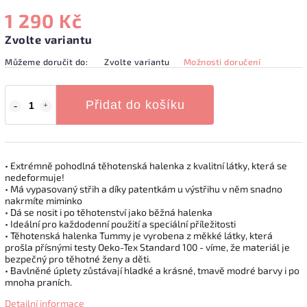
1 290 Kč
Zvolte variantu
Můžeme doručit do:
Zvolte variantu
Možnosti doručení
Přidat do košíku
• Extrémně pohodlná těhotenská halenka z kvalitní látky, která se
nedeformuje!
• Má vypasovaný střih a díky patentkám u výstřihu v něm snadno
nakrmíte miminko
• Dá se nosit i po těhotenství jako běžná halenka
• Ideální pro každodenní použití a speciální příležitosti
• Těhotenská halenka Tummy je vyrobena z měkké látky, která
prošla přísnými testy Oeko-Tex Standard 100 - víme, že materiál je
bezpečný pro těhotné ženy a děti.
• Bavlněné úplety zůstávají hladké a krásné, tmavě modré barvy i po
mnoha praních.
Detailní informace