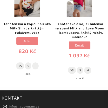
Těhotenská a kojící halenka
Těhotenská a kojicí halenka
Milk Shirt s krátkým
na spaní Milk and Love Moon
rukávem, vzor
– bambusová, krátký rukáv,
malinová
Detail
Detail
820 Kč
1 097 Kč
XS
S
L
XS
S
M
+ další
+ další
KONTAKT
info
@
happymam.cz