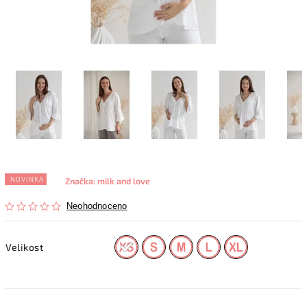
NOVINKA
Značka:
milk and love
Neohodnoceno
Velikost