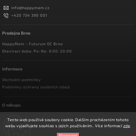
info
@
happymam.cz
+420 734 390 001
Prodejna Brno
HappyMam - Futurum OC Brno
Otevírací doba: Po-Ne: 9:00-20:00
Informace
Obchodní podmínky
Podmínky ochrany osobních údajů
O nákupu
Doprava a platba
Tento web používá soubory cookie. Dalším procházením tohoto
Reklamace a vrácení zboží
webu vyjadřujete souhlas s jejich používáním.. Více informací
zde
.
Nastavení