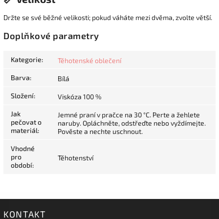
Držte se své běžné velikosti; pokud váháte mezi dvěma, zvolte větší.
Doplňkové parametry
Kategorie
:
Těhotenské oblečení
Barva
:
Bílá
Složení
:
Viskóza 100 %
Jak
Jemné praní v pračce na 30 °C. Perte a žehlete
pečovat o
naruby. Opláchněte, odstřeďte nebo vyždímejte.
materiál
:
Pověste a nechte uschnout.
Vhodné
pro
Těhotenství
období
:
KONTAKT