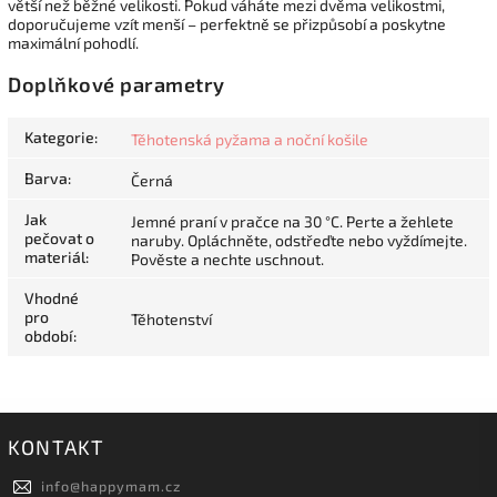
větší než běžné velikosti. Pokud váháte mezi dvěma velikostmi,
doporučujeme vzít menší – perfektně se přizpůsobí a poskytne
maximální pohodlí.
Doplňkové parametry
Kategorie
:
Těhotenská pyžama a noční košile
Barva
:
Černá
Jak
Jemné praní v pračce na 30 °C. Perte a žehlete
pečovat o
naruby. Opláchněte, odstřeďte nebo vyždímejte.
materiál
:
Pověste a nechte uschnout.
Vhodné
pro
Těhotenství
období
:
KONTAKT
info
@
happymam.cz