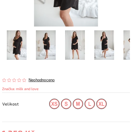
Neohodnoceno
Značka:
milk and love
Velikost