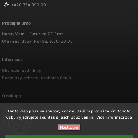
+420 734 390 001
Prodejna Brno
HappyMam - Futurum OC Brno
Otevírací doba: Po-Ne: 9:00-20:00
Informace
Obchodní podmínky
Podmínky ochrany osobních údajů
O nákupu
Doprava a platba
Tento web používá soubory cookie. Dalším procházením tohoto
Reklamace a vrácení zboží
webu vyjadřujete souhlas s jejich používáním.. Více informací
zde
.
Nastavení
Copyright 2026
HappyMam.cz
. Všechna práva vyhrazena.