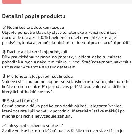
Detailní popis produktu
🌙 Noční košile s dotekem luxusu
Objevte pohodlí a klasický styl v těhotenské a kojicí noční košili
Aurora. Je ušita ze 100% bavlněné mušelínové látky, která je
prodyšná, lehká a jemně obepíná tělo – ideální pro celoroční použití.
🤱 Rychlé a diskrétní kojení kdykoli
Díky praktickému zapínání na patentky v oblasti dekoltu můžete
pohodlně a rychle nakojit miminko i v noci. Stačí rozepnout, nakrmit a
užít si klidný okamžik s vaším děťátkem.
🤰 Pro těhotenství, porod i šestinedělí
Volnější střih pohodlně pojme i větší bříško a je ideální i jako porodní
košile do nemocnice. Po porodu vás potěší svou volností a střihem,
který lichotí každé postavě.
🖤 Stylová i funkční
Černá barva a délka pod kolena dodávají košili elegantní vzhled,
který oceníte i při pobytu v porodnici. Materiál zůstává měkký i po
mnoha praních a nevyžaduje žehlení.
📏 Jak vybrat správnou velikost?
Zvolte velikost, kterou běžně nosíte. Košile má oversize střih a je