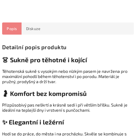
Popis
Diskuze
Detailní popis produktu
👗 Sukně pro těhotné i kojící
Těhotenská sukně s vysokým nebo nízkým pasem je navržena pro
maximální pohodlí během těhotenství i po porodu. Materiál je
pružný, prodyšný a drží tvar.
🤰 Komfort bez kompromisů
Přizpůsobivý pas neškrtí a krásně sedí i při větším bříšku. Sukně je
ideální na teplejší dny i vrstvení s punčochami.
✨ Elegantní i ležérní
Hodí se do práce, do města i na procházku. Skvěle se kombinuje s