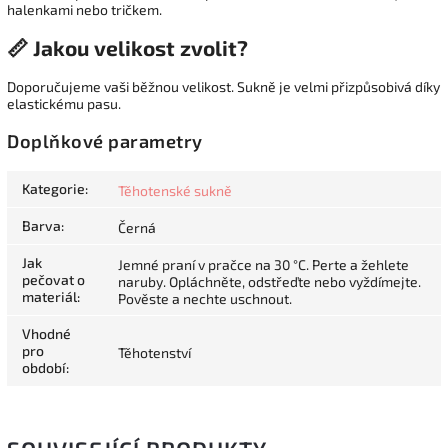
halenkami nebo tričkem.
📏 Jakou velikost zvolit?
Doporučujeme vaši běžnou velikost. Sukně je velmi přizpůsobivá díky
elastickému pasu.
Doplňkové parametry
Kategorie
:
Těhotenské sukně
Barva
:
Černá
Jak
Jemné praní v pračce na 30 °C. Perte a žehlete
pečovat o
naruby. Opláchněte, odstřeďte nebo vyždímejte.
materiál
:
Pověste a nechte uschnout.
Vhodné
pro
Těhotenství
období
: