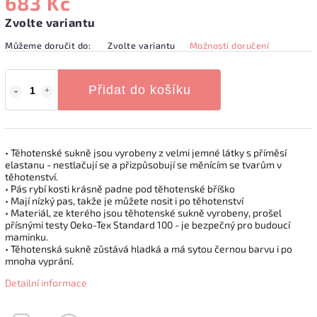
683 Kč
Zvolte variantu
Můžeme doručit do:
Zvolte variantu
Možnosti doručení
Přidat do košíku
• Těhotenské sukně jsou vyrobeny z velmi jemné látky s příměsí
elastanu - nestlačují se a přizpůsobují se měnícím se tvarům v
těhotenství.
• Pás rybí kosti krásně padne pod těhotenské bříško
• Mají nízký pas, takže je můžete nosit i po těhotenství
• Materiál, ze kterého jsou těhotenské sukně vyrobeny, prošel
přísnými testy Oeko-Tex Standard 100 - je bezpečný pro budoucí
maminku.
• Těhotenská sukně zůstává hladká a má sytou černou barvu i po
mnoha vyprání.
Detailní informace