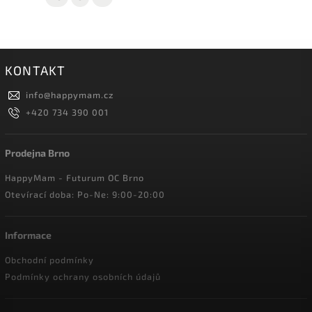
KONTAKT
info
@
happymam.cz
+420 734 390 001
Prodejna Brno
HappyMam - Futurum OC Brno
Otevírací doba: Po-Ne: 9:00-20:00
Informace
Obchodní podmínky
Podmínky ochrany osobních údajů