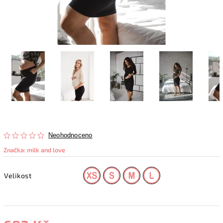
Neohodnoceno
Značka:
milk and love
Velikost