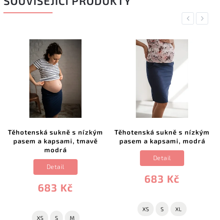
SOUVISEJÍCÍ PRODUKTY
Previous
Next
Těhotenská sukně s nízkým
Těhotenská sukně s nízkým
pasem a kapsami, tmavě
pasem a kapsami, modrá
modrá
Detail
Detail
683 Kč
683 Kč
XS
S
XL
XS
S
M