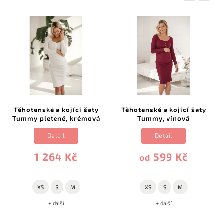
Těhotenské a kojící šaty
Těhotenské a kojící šaty
Tummy pletené, krémová
Tummy, vínová
Detail
Detail
1 264 Kč
599 Kč
od
XS
S
M
XS
S
M
+ další
+ další