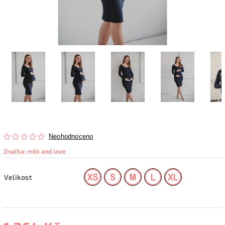
Neohodnoceno
Značka:
milk and love
Velikost