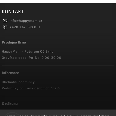
KONTAKT
info
@
happymam.cz
+420 734 390 001
Prodejna Brno
HappyMam - Futurum OC Brno
Otevírací doba: Po-Ne: 9:00-20:00
Informace
Obchodní podmínky
Podmínky ochrany osobních údajů
O nákupu
Doprava a platba