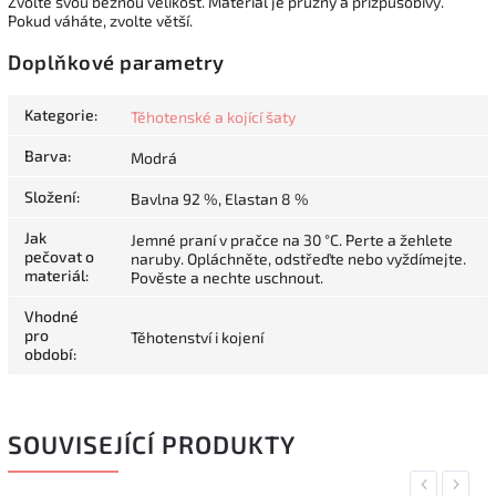
Zvolte svou běžnou velikost. Materiál je pružný a přizpůsobivý.
Pokud váháte, zvolte větší.
Doplňkové parametry
Kategorie
:
Těhotenské a kojící šaty
Barva
:
Modrá
Složení
:
Bavlna 92 %, Elastan 8 %
Jak
Jemné praní v pračce na 30 °C. Perte a žehlete
pečovat o
naruby. Opláchněte, odstřeďte nebo vyždímejte.
materiál
:
Pověste a nechte uschnout.
Vhodné
pro
Těhotenství i kojení
období
:
SOUVISEJÍCÍ PRODUKTY
Previous
Next