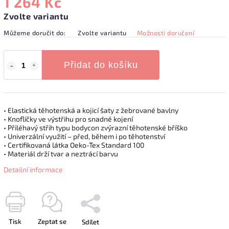
1 264 Kč
Zvolte variantu
Můžeme doručit do:
Zvolte variantu
Možnosti doručení
Přidat do košíku
• Elastická těhotenská a kojicí šaty z žebrované bavlny
• Knoflíčky ve výstřihu pro snadné kojení
• Přiléhavý střih typu bodycon zvýrazní těhotenské bříško
• Univerzální využití – před, během i po těhotenství
• Certifikovaná látka Oeko-Tex Standard 100
• Materiál drží tvar a neztrácí barvu
Detailní informace
Tisk
Zeptat se
Sdílet