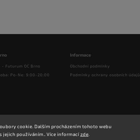
Brno
Informace
- Futurum OC Brno
Obchodní podmínky
doba: Po-Ne: 9:00-20:00
Podmínky ochrany osobních údajů
oubory cookie. Dalším procházením tohoto webu
Copyright 2026
HappyMam.cz
. Všechna práva vyhrazena.
s jejich používáním.. Více informací
zde
.