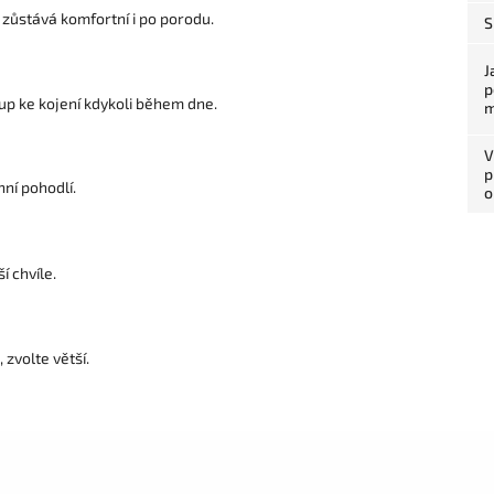
 zůstává komfortní i po porodu.
S
J
p
p ke kojení kdykoli během dne.
m
V
p
ní pohodlí.
o
 chvíle.
zvolte větší.