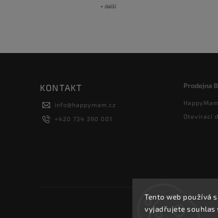
+ další
Prodejna 
KONTAKT
HappyMam 
info
@
happymam.cz
Otevírací 
+420 734 390 001
Tento web používá s
vyjadřujete souhlas 