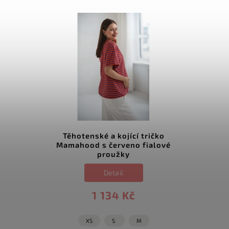
Těhotenské a kojící tričko
Mamahood s červeno fialové
proužky
Detail
1 134 Kč
XS
S
M