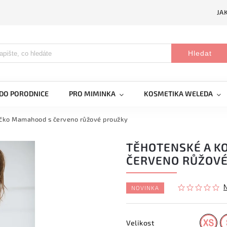
JA
Hledat
DO PORODNICE
PRO MIMINKA
KOSMETIKA WELEDA
ričko Mamahood s červeno růžové proužky
TĚHOTENSKÉ A KO
ČERVENO RŮŽOVÉ
NOVINKA
Velikost