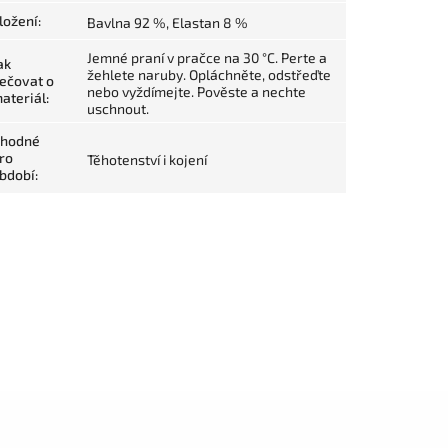
ložení
:
Bavlna 92 %, Elastan 8 %
Jemné praní v pračce na 30 °C. Perte a
ak
žehlete naruby. Opláchněte, odstřeďte
ečovat o
nebo vyždímejte. Pověste a nechte
ateriál
:
uschnout.
hodné
ro
Těhotenství i kojení
bdobí
: