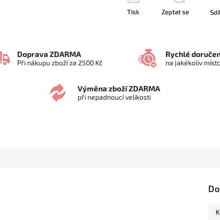
Tisk
Zeptat se
Sdí
Doprava ZDARMA
Rychlé doručen
Při nákupu zboží za 2500 Kč
na jakékoliv míst
Výměna zboží ZDARMA
při nepadnoucí velikosti
Do
K