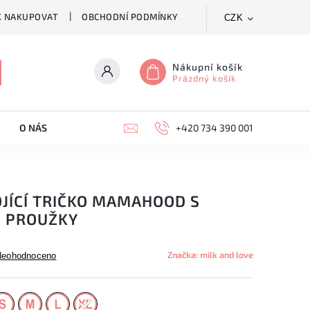
K NAKUPOVAT
OBCHODNÍ PODMÍNKY
CZK
Nákupní košík
Prázdný košík
O NÁS
KONTAKTY
+420 734 390 001
JÍCÍ TRIČKO MAMAHOOD S
 PROUŽKY
Značka:
milk and love
Neohodnoceno