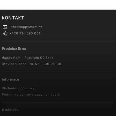
KONTAKT
info
@
happymam.cz
+420 734 390 001
Prodejna Brno
HappyMam - Futurum OC Brno
Otevírací doba: Po-Ne: 9:00-20:00
Informace
Obchodní podmínky
Podmínky ochrany osobních údajů
O nákupu