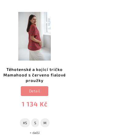
Těhotenské a kojící tričko
Mamahood s červeno fialové
proužky
Detail
1 134 Kč
XS
S
M
+ další