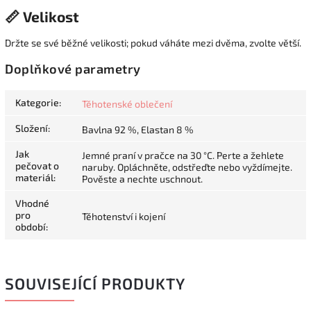
📏 Velikost
Držte se své běžné velikosti; pokud váháte mezi dvěma, zvolte větší.
Doplňkové parametry
Kategorie
:
Těhotenské oblečení
Složení
:
Bavlna 92 %, Elastan 8 %
Jak
Jemné praní v pračce na 30 °C. Perte a žehlete
pečovat o
naruby. Opláchněte, odstřeďte nebo vyždímejte.
materiál
:
Pověste a nechte uschnout.
Vhodné
pro
Těhotenství i kojení
období
:
SOUVISEJÍCÍ PRODUKTY