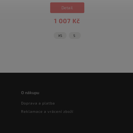
Detail
1 007 Kč
XS
S
O nákupu
Doprava a platba
Reklamace a vrácení zboží