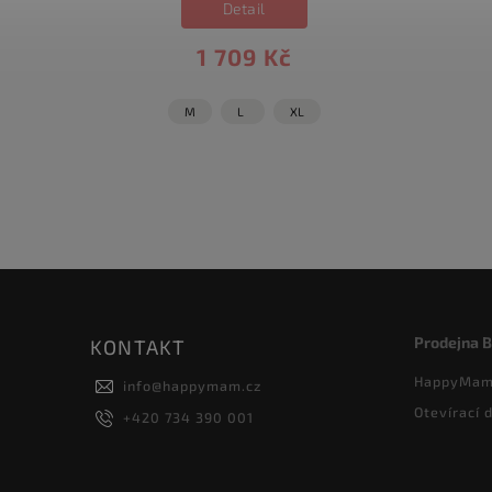
Detail
1 709 Kč
M
L
XL
Prodejna 
KONTAKT
HappyMam 
info
@
happymam.cz
Otevírací 
+420 734 390 001