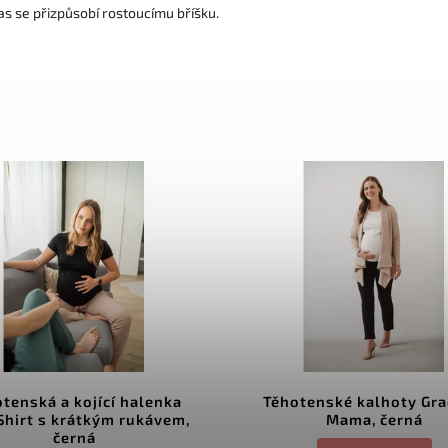
as se přizpůsobí rostoucímu bříšku.
tenská a kojící halenka
Těhotenské kalhoty Gra
Shirt s krátkým rukávem,
Mama, černá
černá