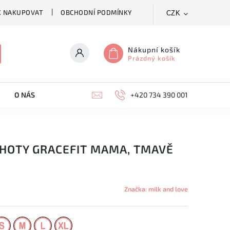
K NAKUPOVAT
OBCHODNÍ PODMÍNKY
CZK
Nákupní košík
Prázdný košík
O NÁS
KONTAKTY
+420 734 390 001
HOTY GRACEFIT MAMA, TMAVĚ
Značka:
milk and love