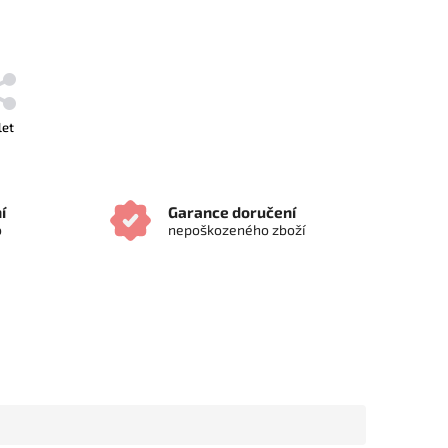
let
í
Garance doručení
o
nepoškozeného zboží