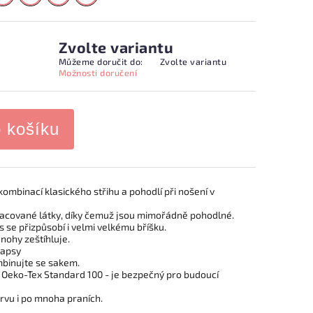
Zvolte variantu
Můžeme doručit do:
Zvolte variantu
Možnosti doručení
o košíku
ombinací klasického střihu a pohodlí při nošení v
racované látky, díky čemuž jsou mimořádně pohodlné.
s se přizpůsobí i velmi velkému bříšku.
 nohy zeštíhluje.
kapsy
mbinujte se sakem.
y Oeko-Tex Standard 100 - je bezpečný pro budoucí
arvu i po mnoha praních.