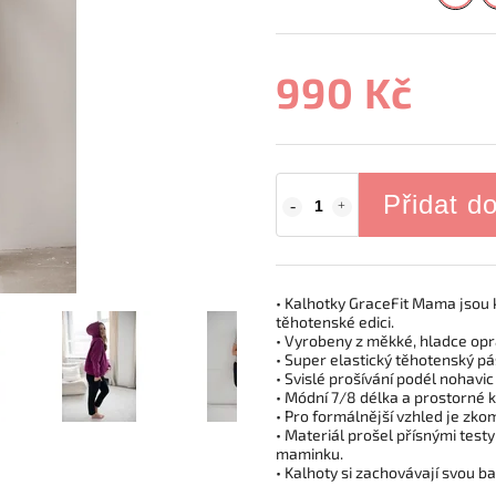
990 Kč
Přidat d
• Kalhotky GraceFit Mama jsou k
těhotenské edici.
• Vyrobeny z měkké, hladce op
• Super elastický těhotenský pá
• Svislé prošívání podél nohavic
• Módní 7/8 délka a prostorné 
• Pro formálnější vzhled je zko
• Materiál prošel přísnými test
maminku.
• Kalhoty si zachovávají svou b