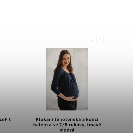
Previous
Next
ceFit
Klokaní těhotenská a kojící
halenka se 7/8 rukávy, tmavě
modrá