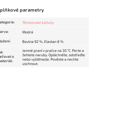
plňkové parametry
ategorie
:
Těhotenské kalhoty
arva
:
Modrá
ložení
:
Bavlna 92 %, Elastan 8 %
Jemné praní v pračce na 30 °C. Perte a
ak
žehlete naruby. Opláchněte, odstřeďte
ečovat o
nebo vyždímejte. Pověste a nechte
ateriál
:
uschnout.