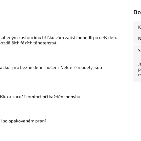
Do
K
obeným rostoucímu bříšku vám zajistí pohodlí po celý den.
B
pozdějších fázích těhotenství.
S
J
házku i pro běžné denní nošení. Některé modely jsou
p
m
říško a zaručí komfort při každém pohybu.
r i po opakovaném praní.