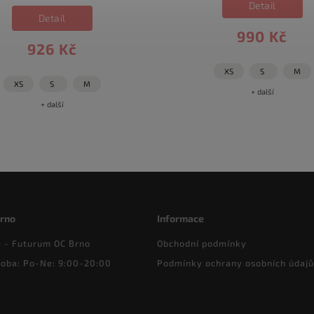
Detail
Detail
990 Kč
926 Kč
XS
S
M
XS
S
M
+ další
+ další
Brno
Informace
- Futurum OC Brno
Obchodní podmínky
doba: Po-Ne: 9:00-20:00
Podmínky ochrany osobních údajů