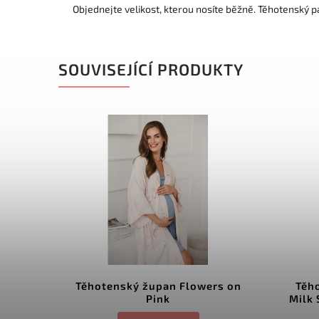
Objednejte velikost, kterou nosíte běžně. Těhotenský p
SOUVISEJÍCÍ PRODUKTY
 dots
Těhotenský župan Flowers on
Těho
Pink
Milk 