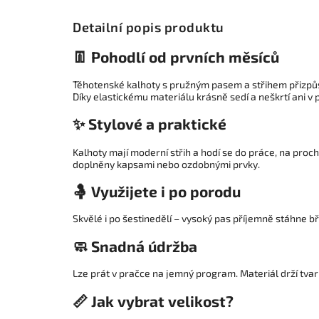
Detailní popis produktu
👖 Pohodlí od prvních měsíců
Těhotenské kalhoty s pružným pasem a střihem přizpůs
Díky elastickému materiálu krásně sedí a neškrtí ani v 
✨ Stylové a praktické
Kalhoty mají moderní střih a hodí se do práce, na proc
doplněny kapsami nebo ozdobnými prvky.
🤱 Využijete i po porodu
Skvělé i po šestinedělí – vysoký pas příjemně stáhne b
🧼 Snadná údržba
Lze prát v pračce na jemný program. Materiál drží tva
📏 Jak vybrat velikost?