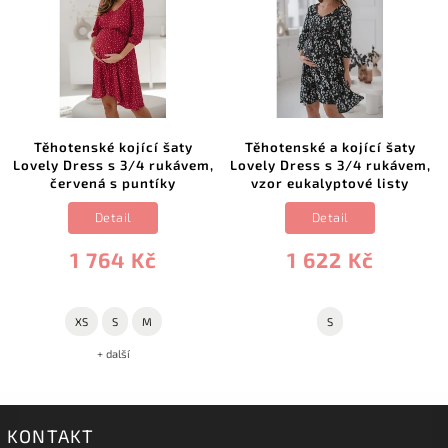
Těhotenské kojící šaty
Těhotenské a kojící šaty
Lovely Dress s 3/4 rukávem,
Lovely Dress s 3/4 rukávem,
červená s puntíky
vzor eukalyptové listy
Detail
Detail
1 764 Kč
1 622 Kč
XS
S
M
S
+ další
KONTAKT