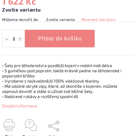
1 622 Kč
Zvolte variantu
Můžeme doručit do:
Zvolte variantu
Možnosti doručení
Přidat do košíku
• Šaty pro těhotenství a pozdější kojení v módní midi délce
• S gumičkou pod poprsím, takže krásně padne na těhotenské i
poporodní bříško
• Vyrobeno z nejkvalitnější 100% viskózové tkaniny
• Má odolné skryté zipy, které, až skončíte s kojením, můžete
zapnout dovnitř a stále si užívat své běžné šaty.
• Nabírané rukávy a rozšířený spodní díl
Detailní informace