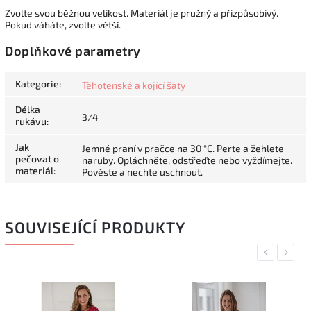
Zvolte svou běžnou velikost. Materiál je pružný a přizpůsobivý.
Pokud váháte, zvolte větší.
Doplňkové parametry
Kategorie
:
Těhotenské a kojící šaty
Délka
3/4
rukávu
:
Jak
Jemné praní v pračce na 30 °C. Perte a žehlete
pečovat o
naruby. Opláchněte, odstřeďte nebo vyždímejte.
materiál
:
Pověste a nechte uschnout.
SOUVISEJÍCÍ PRODUKTY
Previous
Next