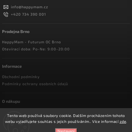
info
@
happymam.cz
+420 734 390 001
Prodejna Brno
HappyMam - Futurum OC Brno
Otevírací doba: Po-Ne: 9:00-20:00
Informace
Obchodní podmínky
Podmínky ochrany osobních údajů
O nákupu
Doprava a platba
Tento web používá soubory cookie. Dalším procházením tohoto
Reklamace a vrácení zboží
webu vyjadřujete souhlas s jejich používáním.. Více informací
zde
.
Nastavení