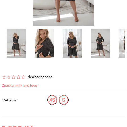
Neohodnoceno
Značka:
milk and love
Velikost