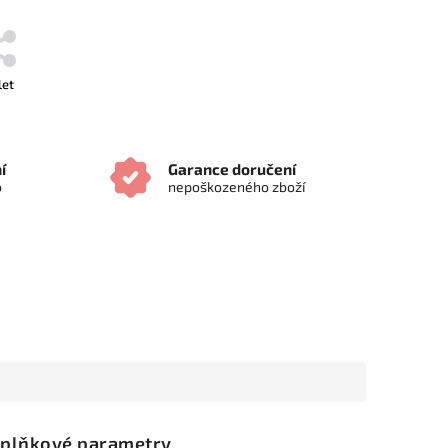
let
í
Garance doručení
o
nepoškozeného zboží
plňkové parametry