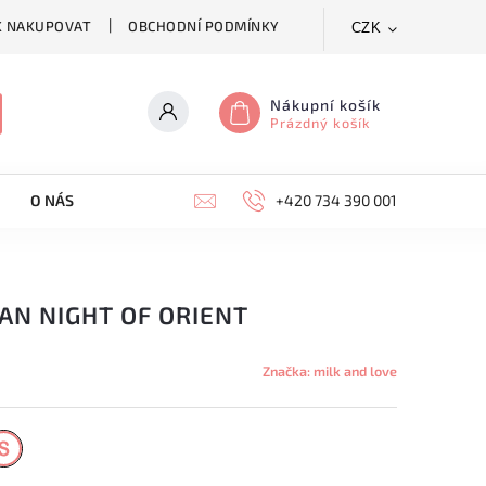
K NAKUPOVAT
OBCHODNÍ PODMÍNKY
CZK
Nákupní košík
Prázdný košík
O NÁS
KONTAKTY
+420 734 390 001
AN NIGHT OF ORIENT
Značka:
milk and love