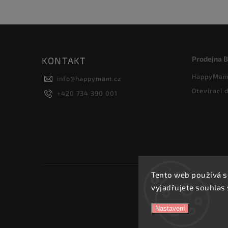
Prodejna 
KONTAKT
HappyMam 
info
@
happymam.cz
Otevírací 
+420 734 390 001
Tento web používá s
vyjadřujete souhlas 
Nastavení