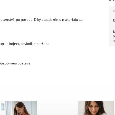
K
otenství i po porodu. Díky elastickému materiálu se
S
J
p
m
p ke kojení, kdykoli je potřeba.
působí vaší postavě.