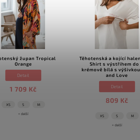
otenský župan Tropical
Těhotenská a kojící hale
Orange
Shirt s výstřihem do 
krémově bílá s výšivkou
and Love
Detail
Detail
1 709 Kč
809 Kč
XS
S
M
+ další
XS
S
M
+ další