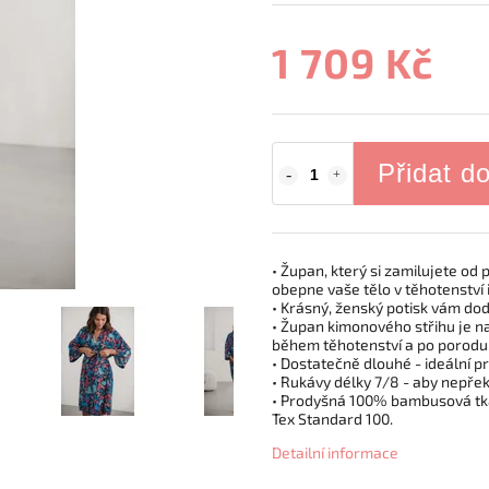
1 709 Kč
Přidat d
• Župan, který si zamilujete o
obepne vaše tělo v těhotenství 
• Krásný, ženský potisk vám do
• Župan kimonového střihu je na
během těhotenství a po porodu
• Dostatečně dlouhé - ideální 
• Rukávy délky 7/8 - aby nepře
• Prodyšná 100% bambusová tkan
Tex Standard 100.
Detailní informace