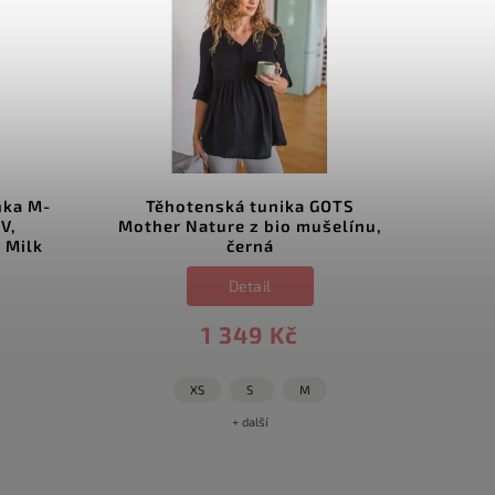
nka M-
Těhotenská tunika GOTS
V,
Mother Nature z bio mušelínu,
 Milk
černá
Detail
1 349 Kč
XS
S
M
+ další