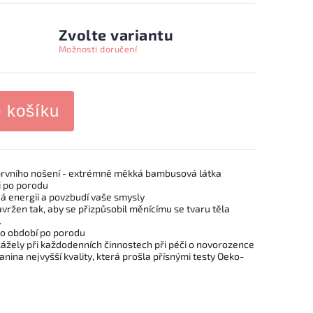
Zvolte variantu
Možnosti doručení
o košíku
d prvního nošení - extrémně měkká bambusová látka
i po porodu
dá energii a povzbudí vaše smysly
vržen tak, aby se přizpůsobil měnícímu se tvaru těla
.
pro období po porodu
kážely při každodenních činnostech při péči o novorozence
ina nejvyšší kvality, která prošla přísnými testy Oeko-