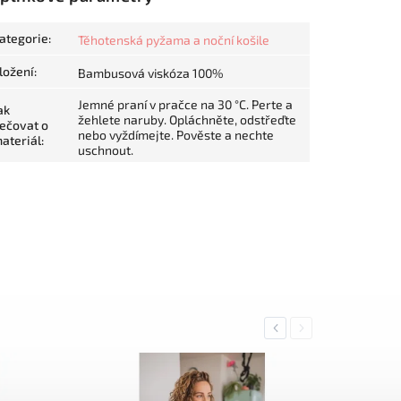
ategorie
:
Těhotenská pyžama a noční košile
ložení
:
Bambusová viskóza 100%
Jemné praní v pračce na 30 °C. Perte a
ak
žehlete naruby. Opláchněte, odstřeďte
ečovat o
nebo vyždímejte. Pověste a nechte
ateriál
:
uschnout.
Previous
Next