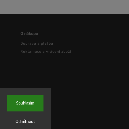
O nákupu
Doprava a platba
Reklamace a vrácení zboží
Souhlasím
Odmítnout