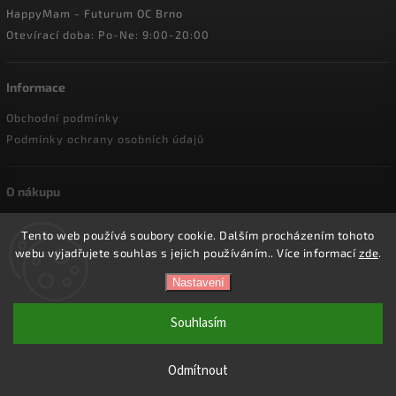
HappyMam - Futurum OC Brno
Otevírací doba: Po-Ne: 9:00-20:00
Informace
Obchodní podmínky
Podmínky ochrany osobních údajů
O nákupu
Doprava a platba
Tento web používá soubory cookie. Dalším procházením tohoto
Reklamace a vrácení zboží
webu vyjadřujete souhlas s jejich používáním.. Více informací
zde
.
Nastavení
Copyright 2026
HappyMam.cz
. Všechna práva vyhrazena.
Souhlasím
Vytvořil
Shoptet
| Design
Shoptak.cz.
Odmítnout