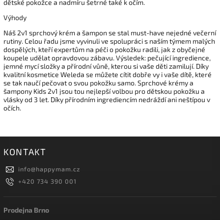
dětské pokožce a nadmíru šetrné také k očím.
Výhody
Náš 2v1 sprchový krém a šampon se stal must-have nejedné večerní
rutiny. Celou řadu jsme vyvinuli ve spolupráci s naším týmem malých
dospělých, kteří expertům na péči o pokožku radili, jak z obyčejné
koupele udělat opravdovou zábavu. Výsledek: pečující ingredience,
jemné mycí složky a přírodní vůně, kterou si vaše děti zamilují. Díky
kvalitní kosmetice Weleda se můžete cítit dobře vy i vaše dítě, které
se tak naučí pečovat o svou pokožku samo. Sprchové krémy a
šampony Kids 2v1 jsou tou nejlepší volbou pro dětskou pokožku a
vlásky od 3 let. Díky přírodním ingrediencím nedráždí ani neštípou v
očích.
KONTAKT
info
@
happymam.cz
+420 734 390 001
Prodejna Brno