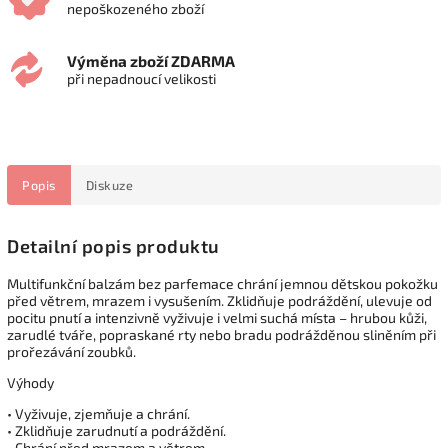
nepoškozeného zboží
Výměna zboží ZDARMA
při nepadnoucí velikosti
Popis
Diskuze
Detailní popis produktu
Multifunkční balzám bez parfemace chrání jemnou dětskou pokožku
před větrem, mrazem i vysušením. Zklidňuje podráždění, ulevuje od
pocitu pnutí a intenzivně vyživuje i velmi suchá místa – hrubou kůži,
zarudlé tváře, popraskané rty nebo bradu podrážděnou sliněním při
prořezávání zoubků.
Výhody
• Vyživuje, zjemňuje a chrání.
• Zklidňuje zarudnutí a podráždění.
• Chrání před mrazem a větrem.