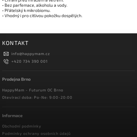
• Bez parfemace, alkoholu a vody.
• Přátelský k mikrobiomu.
• Vhodný i pro citlivou pokožku dospělých.
KONTAKT
info
@
happymam.cz
+420 734 390 001
Prodejna Brno
HappyMam - Futurum OC Brno
Otevírací doba: Po-Ne: 9:00-20:00
Informace
Obchodní podmínky
Podmínky ochrany osobních údajů