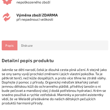
nepoškozeného zboží
Výměna zboží ZDARMA
při nepadnoucí velikosti
Popis
Diskuze
Detailní popis produktu
Jakmile se děti narodí, čeká je dlouhá cesta plná učení. A stejně jako
se ony samy vyvíjí prochází změnami i jejich vlastní pokožka. Ta je
pětkrát tenčí, než kůže dospělých, a proto více tíhne ke ztrátě vláhy.
Dopřejte jí pomoc z přírody. Organický měsíček lékařský zahalí
jemnou dětskou kůži do ochranného pláště, přívětivý lanolin o ni
bude pečovat a mandlový olej jí dodá potřebnou hydrataci. Krém se
snadno používá a rychle vstřebává. Maminky a porodní asistentky
vědí, že ve Weledě předáváme do našich dětských pečujících
produktů harmonii přírody.