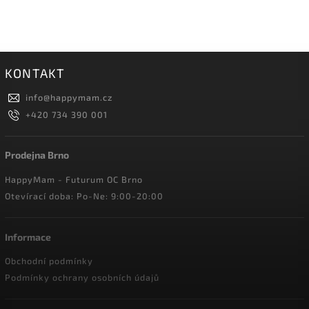
KONTAKT
info
@
happymam.cz
+420 734 390 001
Prodejna Brno
HappyMam - Futurum OC Brno
Otevírací doba: Po-Ne: 9:00-20:00
Informace
Obchodní podmínky
Podmínky ochrany osobních údajů