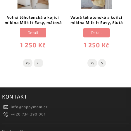
Volná těhotenská a kojící
Volná těhotenská a kojící
mikina Milk It Easy, mátová
mikina Milk It Easy, žlutá
Detail
Detail
1 250 Kč
1 250 Kč
XS
XL
XS
S
KONTAKT
info
@
happymam.cz
+420 734 390 001