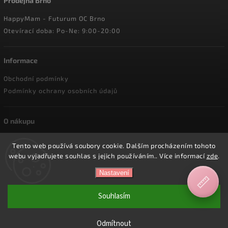
Prodejna Brno
HappyMam - Futurum OC Brno
Otevírací doba: Po-Ne: 9:00-20:00
Informace
Obchodní podmínky
Podmínky ochrany osobních údajů
O nákupu
Doprava a platba
Tento web používá soubory cookie. Dalším procházením tohoto
Reklamace a vrácení zboží
webu vyjadřujete souhlas s jejich používáním.. Více informací
zde
.
Nastavení
📏
Copyright 2026
HappyMam.cz
. Všechna práva vyhrazena.
Souhlasím
Vytvořil
Shoptet
| Design
Shoptak.cz.
Odmítnout