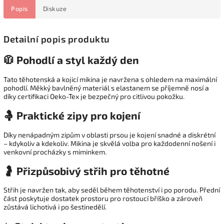
Popis
Diskuze
Detailní popis produktu
🧥 Pohodlí a styl každý den
Tato těhotenská a kojicí mikina je navržena s ohledem na maximální
pohodlí. Měkký bavlněný materiál s elastanem se příjemně nosí a
díky certifikaci Oeko-Tex je bezpečný pro citlivou pokožku.
🤱 Praktické zipy pro kojení
Díky nenápadným zipům v oblasti prsou je kojení snadné a diskrétní
– kdykoliv a kdekoliv. Mikina je skvělá volba pro každodenní nošení i
venkovní procházky s miminkem.
🤰 Přizpůsobivý střih pro těhotné
Střih je navržen tak, aby seděl během těhotenství i po porodu. Přední
část poskytuje dostatek prostoru pro rostoucí bříško a zároveň
zůstává lichotivá i po šestinedělí.