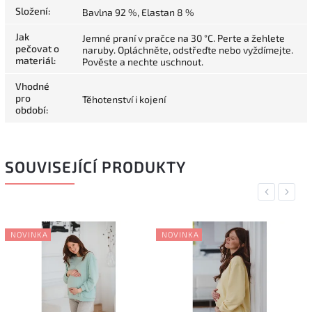
Složení
:
Bavlna 92 %, Elastan 8 %
Jak
Jemné praní v pračce na 30 °C. Perte a žehlete
pečovat o
naruby. Opláchněte, odstřeďte nebo vyždímejte.
materiál
:
Pověste a nechte uschnout.
Vhodné
pro
Těhotenství i kojení
období
:
SOUVISEJÍCÍ PRODUKTY
Previous
Next
NOVINKA
NOVINKA